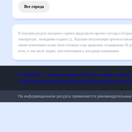
Все города
В текущем разделе погодного сервиса представлен прогноз
включает все сведения по дневной температуре , выпадени
динамике и даст понять, какая будет погода в Егорьевске
спланировать 30 дней. Подобный прогноз погоды в Егорьевс
людям, чувствительным к погодным изменениям.
© Рамблер — главные новости России и мира, гороск
Мобильная версия
Реклама
Помощь
Вакансии
Условия
На информационном ресурсе применяются рекомендательн