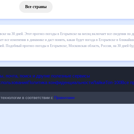
Все страны
 погоды в Егорьевске на 30 дней. Этот прогноз погоды в Егорьевске
и осадков т.д. Хорошая визуализация прогноза покажет все изменени
 в ближайший месяц, к каким изменениям нужно быть готовым и как п
ке, Московская область, Россия, на 30 дней будет полезен всем, в т
опы, почта, поиск и другие полезные сервисы
 использования
Политика конфиденциальности
Лайки
Топ-100
ые технологии в соответствии с
Правилами