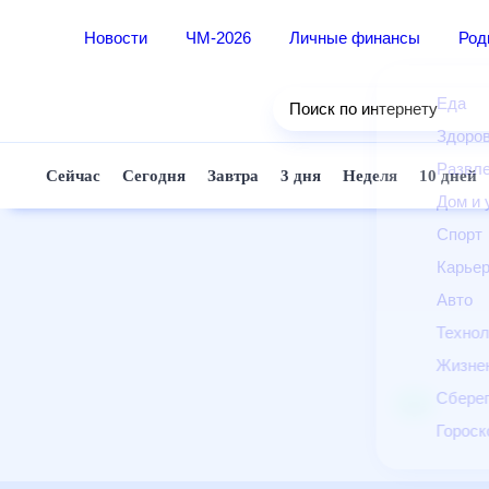
Новости
ЧМ-2026
Личные финансы
Ро
Еда
Поиск по интернету
Здор
Разв
Сейчас
Сегодня
Завтра
3 дня
Неделя
10 д
Дом 
Спор
Карь
Авто
Техн
Жизн
Сбер
Горо