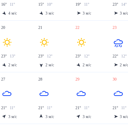
16
°
11
°
15
°
10
°
19
°
11
°
23
°
14
°
4
м/с
3
м/с
3
м/с
3
м/
20
21
22
23
23
°
13
°
23
°
12
°
23
°
12
°
22
°
12
°
2
м/с
2
м/с
2
м/с
2
м/
27
28
29
30
21
°
11
°
21
°
11
°
21
°
11
°
21
°
11
°
3
м/с
3
м/с
3
м/с
3
м/