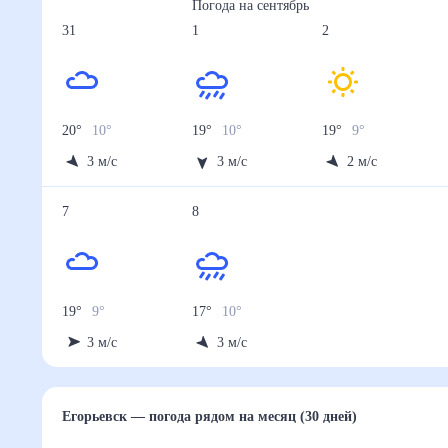
Погода на
сентябрь
31
1
2
20
°
10
°
19
°
10
°
19
°
9
°
3
м/с
3
м/с
2
м/с
7
8
19
°
9
°
17
°
10
°
3
м/с
3
м/с
Егорьевск
— погода рядом
на месяц (30 дней)