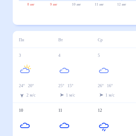
8 авг
9 авг
10 авг
11 авг
12 авг
Пн
Вт
Ср
3
4
5
24
°
20
°
25
°
15
°
26
°
16
°
2
м/с
1
м/с
1
м/с
10
11
12