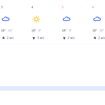
3
4
5
6
18
°
10
°
18
°
9
°
18
°
9
°
18
°
10
°
2
м/с
3
м/с
2
м/с
2
м/