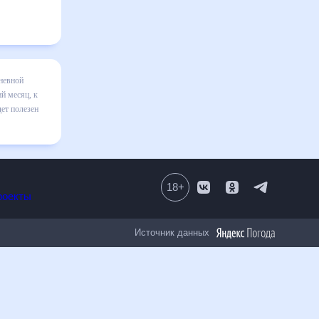
 на месяц
я в
равильно
ом числе
18
+
Все проекты
Источник данных