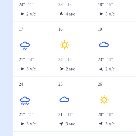
24
°
11
°
25
°
13
°
18
°
15
°
2
м/с
4
м/с
5
м/с
17
18
19
21
°
14
°
24
°
14
°
23
°
13
°
3
м/с
2
м/с
2
м/с
24
25
26
21
°
11
°
21
°
11
°
20
°
10
°
3
м/с
3
м/с
3
м/с