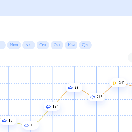
 на месяц
Июн
Июл
Авг
Сен
Окт
Ноя
Дек
24°
23°
21°
19°
16°
15°