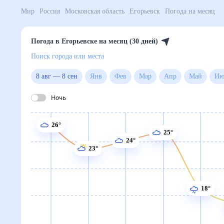
Мир
Россия
Московская область
Егорьевск
Погода
Погода в Егорьевске на месяц (30 дней)
Поиск города или места
8 авг
—
8 сен
Янв
Фев
Мар
Апр
Май
Ночь
26°
25°
24°
23°
18°