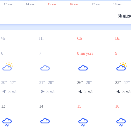
13 авг
14 авг
15 авг
16 авг
17 авг
18 авг
Чт
Пт
Сб
Вс
6
7
8
августа
9
30
°
17
°
31
°
20
°
26
°
20
°
23
°
17
°
3
м/с
3
м/с
2
м/с
3
м/
13
14
15
16