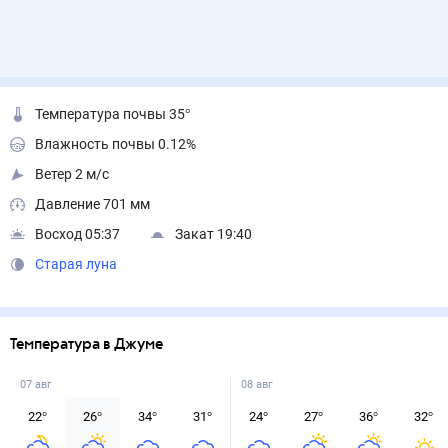
Температура почвы 35°
Влажность почвы 0.12%
Ветер 2 м/с
Давление 701 мм
Восход 05:37
Закат 19:40
Старая луна
Температура в Джуме
07 авг
08 авг
22
°
26
°
34
°
31
°
24
°
27
°
36
°
32
°