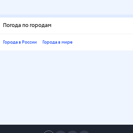
Погода по городам
Города в России
Города в мире