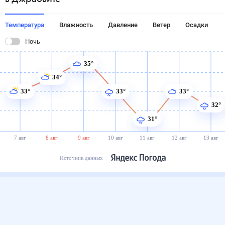
Температура
Влажность
Давление
Ветер
Осадки
Ночь
35°
34°
33°
33°
33°
32°
31°
7 авг
8 авг
9 авг
10 авг
11 авг
12 авг
13 авг
Источник данных