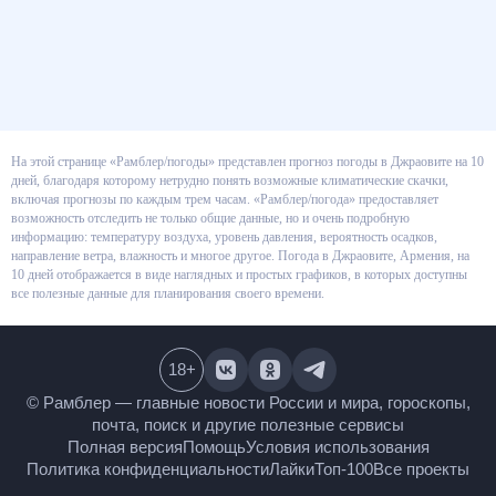
На этой странице «Рамблер/погоды» представлен прогноз погоды в
Джраовите на 10 дней, благодаря которому нетрудно понять возможные
климатические скачки, включая прогнозы по каждым трем часам.
«Рамблер/погода» предоставляет возможность отследить не только
общие данные, но и очень подробную информацию: температуру воздуха,
уровень давления, вероятность осадков, направление ветра, влажность и
многое другое. Погода в Джраовите, Армения, на 10 дней отображается в
виде наглядных и простых графиков, в которых доступны все полезные
данные для планирования своего времени.
18
+
© Рамблер — главные новости России и мира,
гороскопы, почта, поиск и другие полезные сервисы
Полная версия
Помощь
Условия использования
Политика конфиденциальности
Лайки
Топ-100