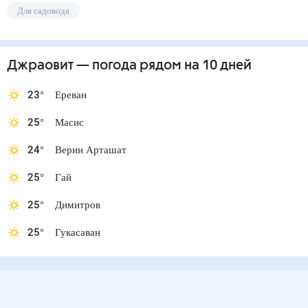
Для садовода
Джраовит
— погода рядом
на 10 дней
23
°
Ереван
25
°
Масис
24
°
Верин Арташат
25
°
Гай
25
°
Димитров
25
°
Гукасаван