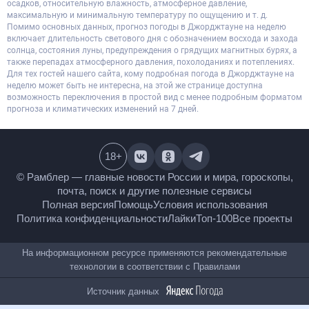
осадков, относительную влажность, атмосферное давление,
максимальную и минимальную температуру по ощущению и т. д.
Помимо основных данных, прогноз погоды в Джорджтауне на неделю
включает длительность светового дня с обозначением восхода и захода
солнца, состояния луны, предупреждения о грядущих магнитных бурях, а
также перепадах атмосферного давления, похолоданиях и потеплениях.
Для тех гостей нашего сайта, кому подробная погода в Джорджтауне на
неделю может быть не интересна, на этой же странице доступна
возможность переключения в простой вид с менее подробным форматом
прогноза и климатических изменений на 7 дней.
18
+
© Рамблер — главные новости России и мира,
гороскопы, почта, поиск и другие полезные сервисы
Полная версия
Помощь
Условия использования
Политика конфиденциальности
Лайки
Топ-100
Все проекты
На информационном ресурсе применяются
рекомендательные технологии в соответствии с
Правилами
Источник данных