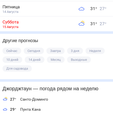
Пятница
31
°
27
°
14 Августа
Суббота
31
°
27
°
15 Августа
Другие прогнозы
Сейчас
Сегодня
Завтра
3 дня
Неделя
10 дней
14 дней
Месяц
Выходные
Для садовода
Джорджтаун
— погода рядом
на неделю
27
°
Санто-Доминго
29
°
Пунта Кана