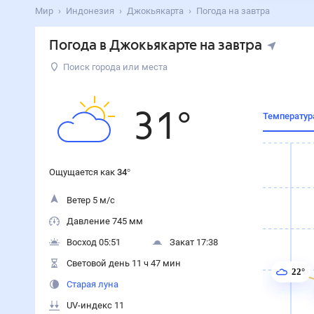
Мир
Индонезия
Джокьякарта
Погода на завтра
Погода в Джокьякарте на завтра
Поиск города или места
31
°
Температур
Ощущается как
34
°
Ветер 5 м/с
Давление 745 мм
Восход 05:51
Закат 17:38
Световой день 11 ч 47 мин
22°
Старая луна
UV-индекс 11