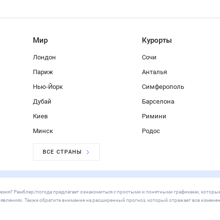
Мир
Курорты
Лондон
Сочи
Париж
Анталья
Нью-Йорк
Симферополь
Дубай
Барселона
Киев
Римини
Минск
Родос
ВСЕ СТРАНЫ
донезия? Рамблер/погода предлагает ознакомиться с простыми и понятными графиками, которы
х явлениях. Также обратите внимание на расширенный прогноз, который отражает все изменен