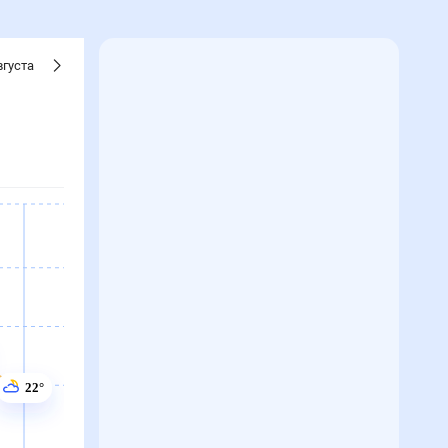
вгуста
22°