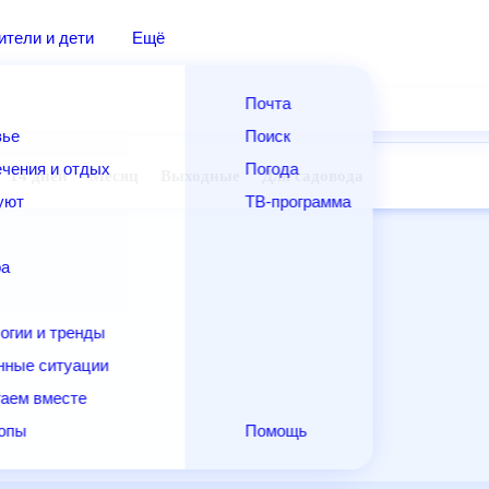
дители и дети
Ещё
Почта
овье
Поиск
лечения и отдых
Погода
ней
14 дней
Месяц
Выходные
Для садовода
и уют
ТВ-программа
т
ера
ологии и тренды
енные ситуации
егаем вместе
скопы
Помощь