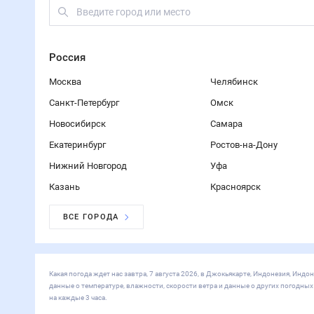
Россия
Москва
Челябинск
Санкт-Петербург
Омск
Новосибирск
Самара
Екатеринбург
Ростов-на-Дону
Нижний Новгород
Уфа
Казань
Красноярск
ВСЕ ГОРОДА
Какая погода ждет нас завтра, 7 августа 2026, в Джокьякарте, Индонезия, Ин
данные о температуре, влажности, скорости ветра и данные о других погодны
на каждые 3 часа.