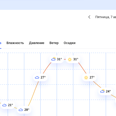
Пятница
,
7
а
а
Влажность
Давление
Ветер
Осадки
31°
31°
27°
27°
24°
21°
20°