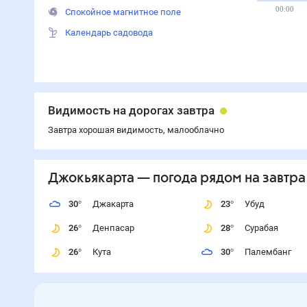
00:00
Спокойное магнитное поле
Календарь садовода
Видимость на дорогах завтра
Завтра хорошая видимость, малооблачно
Джокьякарта
— погода рядом
на завтра
30
°
Джакарта
23
°
Убуд
26
°
Денпасар
28
°
Сурабая
26
°
Кута
30
°
Палембанг