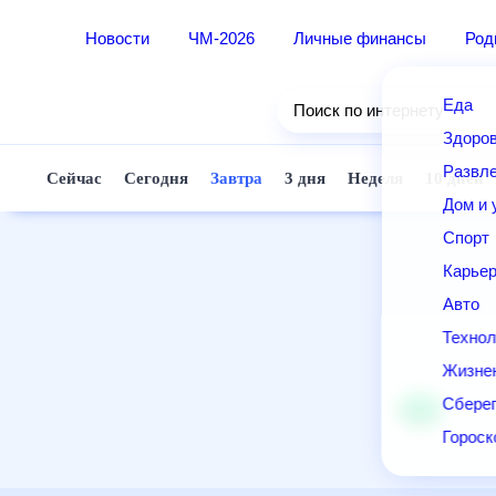
Новости
ЧМ-2026
Личные финансы
Ро
Еда
Поиск по интернету
Здор
Разв
Сейчас
Сегодня
Завтра
3 дня
Неделя
10 д
Дом 
Спор
Карь
Авто
Техн
Жизн
Сбер
Горо