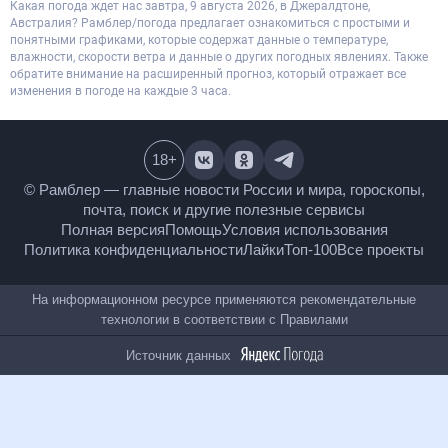
Какая погода ждет нас завтра, 9 августа 2026, в Джералдтоне,
Австралия? Рамблер/погода предлагает ознакомиться с простыми и
понятными графиками, которые содержат данные о температуре,
влажности, скорости ветра и данные о других погодных явлениях. Также
обратите внимание на расширенный прогноз, который отражает все
изменения в погоде на каждые 3 часа.
18
+
© Рамблер — главные новости России и мира,
гороскопы, почта, поиск и другие полезные сервисы
Полная версия
Помощь
Условия использования
Политика конфиденциальности
Лайки
Топ-100
Все проекты
На информационном ресурсе применяются
рекомендательные технологии в соответствии с
Правилами
Источник данных