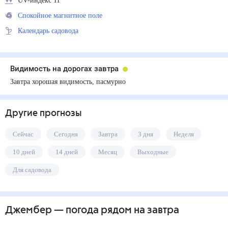
UV-индекс 11
Спокойное магнитное поле
Календарь садовода
Видимость на дорогах завтра
Завтра хорошая видимость, пасмурно
Другие прогнозы
Сейчас
Сегодня
Завтра
3 дня
Неделя
10 дней
14 дней
Месяц
Выходные
Для садовода
Джембер
— погода рядом
на завтра