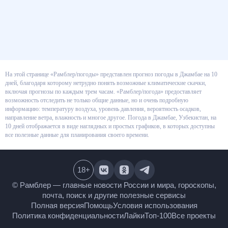
На этой странице «Рамблер/погоды» представлен прогноз погоды в
Джамбае на 10 дней, благодаря которому нетрудно понять возможные
климатические скачки, включая прогнозы по каждым трем часам.
«Рамблер/погода» предоставляет возможность отследить не только
общие данные, но и очень подробную информацию: температуру воздуха,
уровень давления, вероятность осадков, направление ветра, влажность и
многое другое. Погода в Джамбае, Узбекистан, на 10 дней отображается
в виде наглядных и простых графиков, в которых доступны все полезные
данные для планирования своего времени.
18
+
© Рамблер — главные новости России и мира,
гороскопы, почта, поиск и другие полезные сервисы
Полная версия
Помощь
Условия использования
Политика конфиденциальности
Лайки
Топ-100