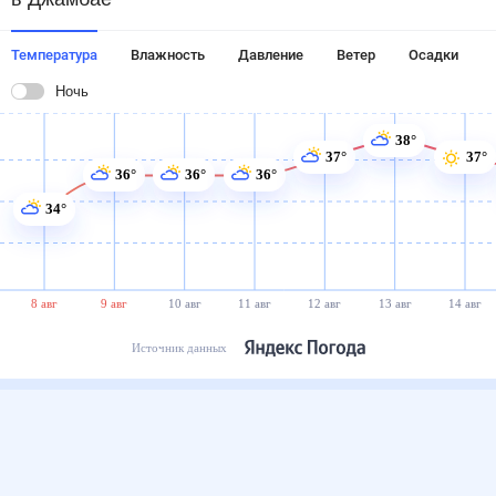
Температура
Влажность
Давление
Ветер
Осадки
Ночь
38°
37°
37°
36°
36°
36°
34°
8 авг
9 авг
10 авг
11 авг
12 авг
13 авг
14 авг
Источник данных