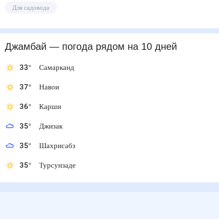
Для садовода
Джамбай
— погода рядом
на 10 дней
33
°
Самарканд
37
°
Навои
36
°
Карши
35
°
Джизак
35
°
Шахрисабз
35
°
Турсунзаде