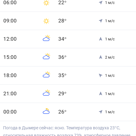
0
6
:00
22
°
1
м/с
0
9
:00
28
°
1
м/с
12
:00
34
°
1
м/с
15
:00
36
°
2
м/с
18
:00
35
°
1
м/с
21
:00
29
°
1
м/с
0
0
:00
26
°
1
м/с
Погода в Дымере сейчас: ясно. Температура воздуха 23°С,
относительная влажность воздуха 73%, атмосферное давление