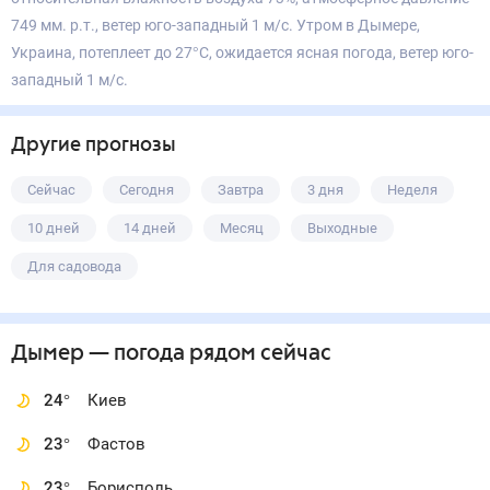
749 мм. р.т., ветер юго-западный 1 м/с. Утром в Дымере,
Украина, потеплеет до 27°С, ожидается ясная погода, ветер юго-
западный 1 м/с.
Другие прогнозы
Сейчас
Сегодня
Завтра
3 дня
Неделя
10 дней
14 дней
Месяц
Выходные
Для садовода
Дымер
— погода рядом
сейчас
24
°
Киев
23
°
Фастов
23
°
Борисполь