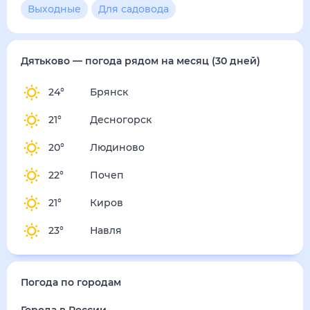
4
м/с
пятница
14 августа