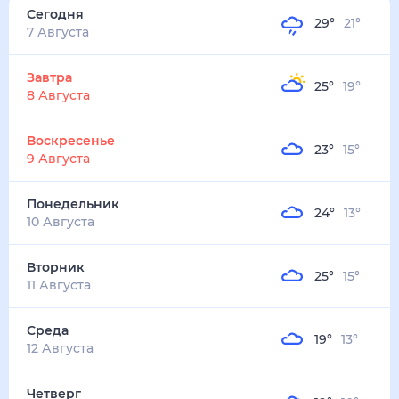
29
°
21
°
3
м/с
завтра
8 августа