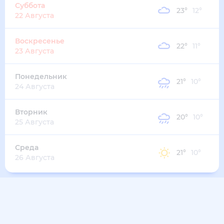
24
°
13
°
2
м/с
вторник
11 августа