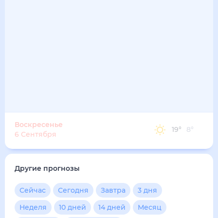
19
°
10
°