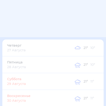
25
°
15
°
3
м/с
среда
12 августа