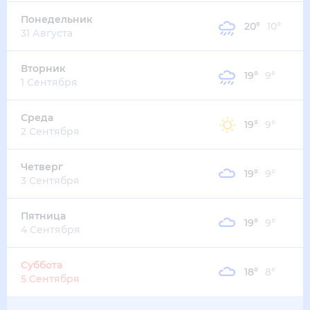
19
°
13
°
4
м/с
четверг
13 августа