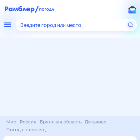
Введите город или место
Мир
Россия
Брянская область
Дятьково
Погода на месяц
Погода на месяц (30 дней)
в Дятьково
7 авг
–
7 сен
янв
фев
мар
апр
май
июн
июл
авг
сен
окт
ноя
дек
Ночь
29°
25°
25°
24°
23°