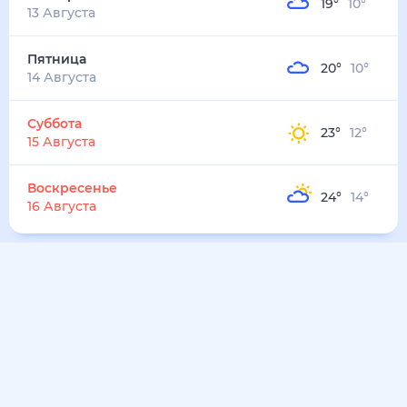
25
°
19
°
3
м/с
воскресенье
9 августа