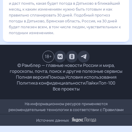
23
°
12
°
3
м/с
воскресенье
16 августа