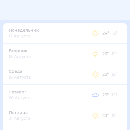
23
°
15
°
3
м/с
понедельник
10 августа