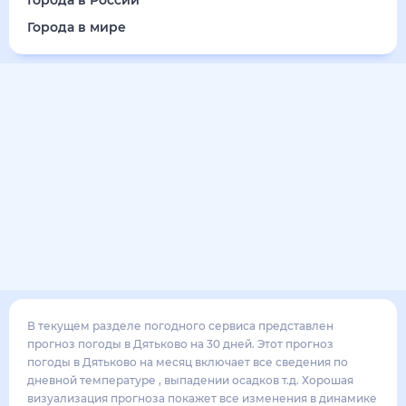
20
°
10
°
3
м/с
суббота
15 августа