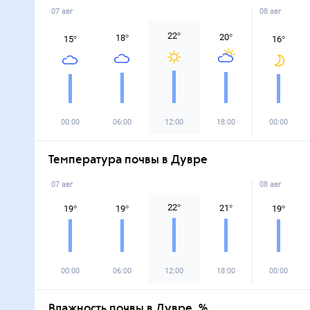
07 авг
08 авг
22
°
20
°
18
°
15
°
16
°
00:00
06:00
12:00
18:00
00:00
Температура почвы в Дувре
07 авг
08 авг
22
°
21
°
19
°
19
°
19
°
00:00
06:00
12:00
18:00
00:00
Влажность почвы в Дувре, %