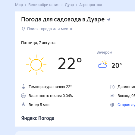
Мир
Великобритания
Дувр
Агропрогноз
Погода для садовода в Дувре
Поиск города или места
Пятница
,
7
августа
Вечером
22
°
20
°
Температура почвы 22°
Давление
Влажность почвы 0.04%
Восход 05
Ветер 5 м/с
Старая л