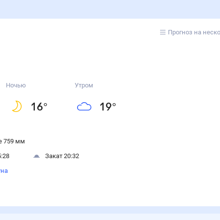
Прогноз на неск
Ночью
Утром
16
°
19
°
 759 мм
:28
Закат 20:32
уна