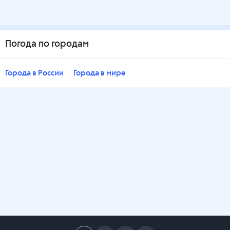
Погода по городам
Города в России
Города в мире