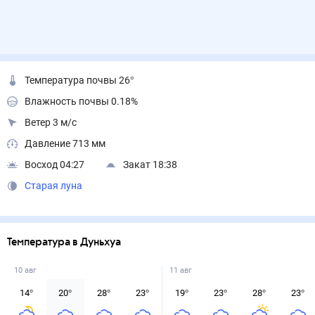
Температура почвы 26°
Влажность почвы 0.18%
Ветер 3 м/с
Давление 713 мм
Восход 04:27
Закат 18:38
Старая луна
Температура в Дуньхуа
10 авг
11 авг
14
°
20
°
28
°
23
°
19
°
23
°
28
°
23
°