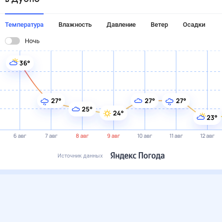
Температура
Влажность
Давление
Ветер
Осадки
Ночь
36°
27°
27°
27°
25°
24°
23°
6 авг
7 авг
8 авг
9 авг
10 авг
11 авг
12 авг
Источник данных