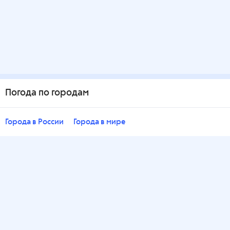
Погода по городам
Города в России
Города в мире