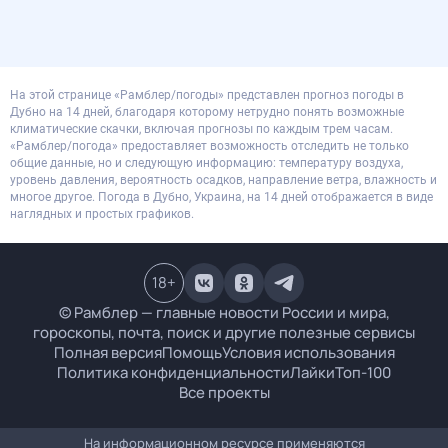
На этой странице «Рамблер/погоды» представлен прогноз погоды в
Дубно на 14 дней, благодаря которому нетрудно понять возможные
климатические скачки, включая прогнозы по каждым трем часам.
«Рамблер/погода» предоставляет возможность отследить не только
общие данные, но и следующую информацию: температуру воздуха,
уровень давления, вероятность осадков, направление ветра, влажность и
многое другое. Погода в Дубно, Украина, на 14 дней отображается в виде
наглядных и простых графиков.
18
+
© Рамблер — главные новости России и мира,
гороскопы, почта, поиск и другие полезные сервисы
Полная версия
Помощь
Условия использования
Политика конфиденциальности
Лайки
Топ-100
Все проекты
На информационном ресурсе применяются