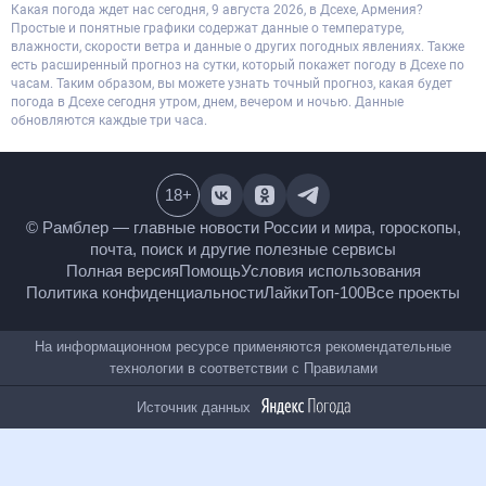
Какая погода ждет нас сегодня, 9 августа 2026, в Дсехе, Армения?
Простые и понятные графики содержат данные о температуре,
влажности, скорости ветра и данные о других погодных явлениях. Также
есть расширенный прогноз на сутки, который покажет погоду в Дсехе по
часам. Таким образом, вы можете узнать точный прогноз, какая будет
погода в Дсехе сегодня утром, днем, вечером и ночью. Данные
обновляются каждые три часа.
18
+
© Рамблер — главные новости России и мира,
гороскопы, почта, поиск и другие полезные сервисы
Полная версия
Помощь
Условия использования
Политика конфиденциальности
Лайки
Топ-100
Все проекты
На информационном ресурсе применяются
рекомендательные технологии в соответствии с
Правилами
Источник данных