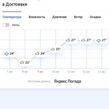
в Достоевке
Температура
Влажность
Давление
Ветер
Осадки
Ночь
27°
27°
27°
25°
24°
24°
22°
7 авг
8 авг
9 авг
10 авг
11 авг
12 авг
13 авг
Источник данных