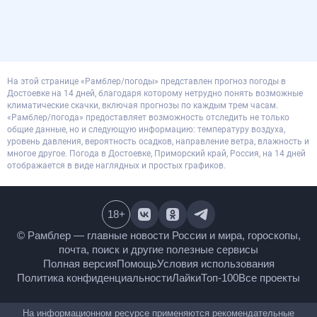
На этой странице «Рамблер/погоды» представлен прогноз погоды в
Достоевке на 14 дней, благодаря которому нетрудно понять возможные
климатические скачки, включая прогнозы по каждым трем часам.
«Рамблер/погода» предоставляет возможность отследить не только
общие данные, но и следующую информацию: температуру воздуха,
уровень давления, вероятность осадков, направление ветра, влажность и
многое другое. Погода в Достоевке, Приморский край, Россия, на 14 дней
отображается в виде наглядных и простых графиков.
18
+
© Рамблер — главные новости России и мира,
гороскопы, почта, поиск и другие полезные сервисы
Полная версия
Помощь
Условия использования
Политика конфиденциальности
Лайки
Топ-100
Все проекты