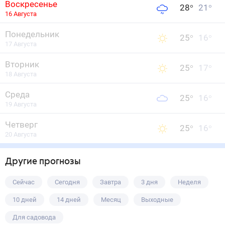
Воскресенье
28
°
21
°
16 Августа
Понедельник
25
°
16
°
17 Августа
Вторник
25
°
17
°
18 Августа
Среда
25
°
16
°
19 Августа
Четверг
25
°
16
°
20 Августа
Другие прогнозы
Сейчас
Сегодня
Завтра
3 дня
Неделя
10 дней
14 дней
Месяц
Выходные
Для садовода