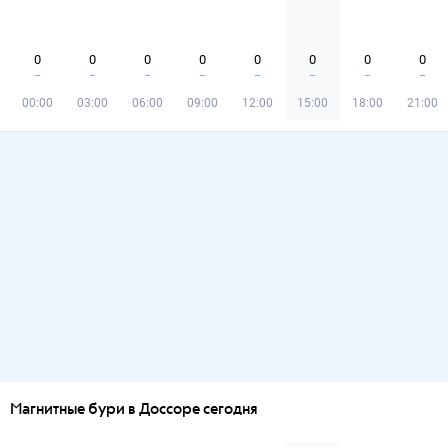
0
0
0
0
0
0
0
0
00:00
03:00
06:00
09:00
12:00
15:00
18:00
21:00
Магнитные бури в Доссоре сегодня