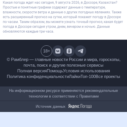
Какая погода ждет нас сегодня, 9 августа 2026, в Доссоре, Казахстан?
Простые и понятные графики содержат данные о температуре,
влажности, скорости ветра и данные о других погодных явлениях. Также
есть расширенный прогноз на сутки, который покажет погоду в Доссоре
по часам. Таким образом, вы можете узнать точный прогноз, какая будет
погода в Доссоре сегодня утром, днем, вечером и ночью. Данные
обновляются каждые три часа.
18
+
© Рамблер — главные новости России и мира,
гороскопы, почта, поиск и другие полезные сервисы
Полная версия
Помощь
Условия использования
Политика конфиденциальности
Лайки
Топ-100
Все проекты
На информационном ресурсе применяются
рекомендательные технологии в соответствии с
Правилами
Источник данных