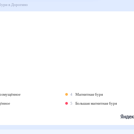
ые бури в Дорогино
возмущённое
4
Магнитная буря
щённое
5
Большая магнитная буря