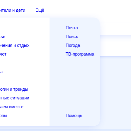
дители и дети
Ещё
Почта
овье
Поиск
лечения и отдых
Погода
ней
14 дней
Месяц
Выходные
Для садовода
и уют
ТВ-программа
т
ера
ологии и тренды
енные ситуации
егаем вместе
скопы
Помощь