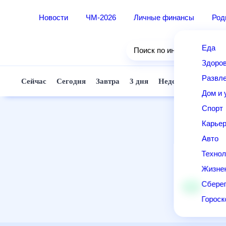
Новости
ЧМ-2026
Личные финансы
Ро
Еда
Поиск по интернету
Здор
Разв
Сейчас
Сегодня
Завтра
3 дня
Неделя
10 д
Дом 
Спор
Карь
Авто
Техн
Жизн
Сбер
Горо