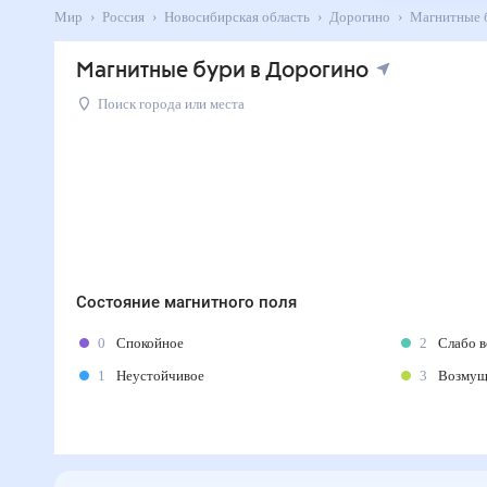
Мир
Россия
Новосибирская область
Дорогино
Магнитн
Магнитные бури в Дорогино
Поиск города или места
Состояние магнитного поля
0
Спокойное
2
Слабо 
1
Неустойчивое
3
Возму