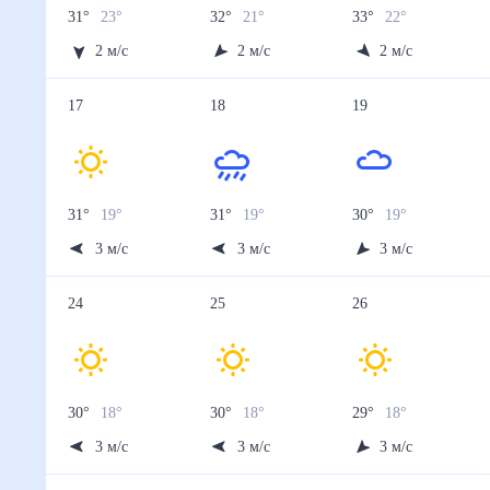
Осадки, мм
0
1
0.2
0
0
13 авг
14 авг
15 авг
16 авг
17 авг
Температура ночью, °C
22
19
18
19
19
Температура днём, °C
29
27
28
30
31
Влажность, %
37
28
31
33
55
Давление, мм
749
750
749
748
750
Ветер, м/с
3
3
4
4
3
Осадки, мм
0
0
0
0
1
18 авг
19 авг
20 авг
21 авг
22 авг
Температура ночью, °C
19
19
19
19
19
Температура днём, °C
31
30
30
30
30
Влажность, %
56
56
54
54
54
Давление, мм
750
751
751
751
750
Ветер, м/с
3
3
3
3
3
Осадки, мм
1.8
1.7
1.1
1.6
1.9
23 авг
24 авг
25 авг
26 авг
27 авг
Температура ночью, °C
18
18
18
18
17
Температура днём, °C
30
30
30
29
30
Влажность, %
56
56
54
56
55
Давление, мм
751
751
751
751
751
Ветер, м/с
3
3
3
3
3