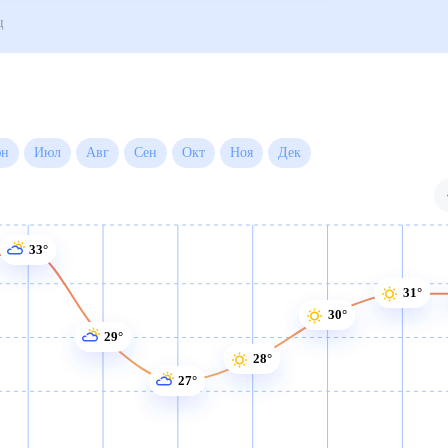
ые
Для садовода
яц (30 дней)
31°
31°
30°