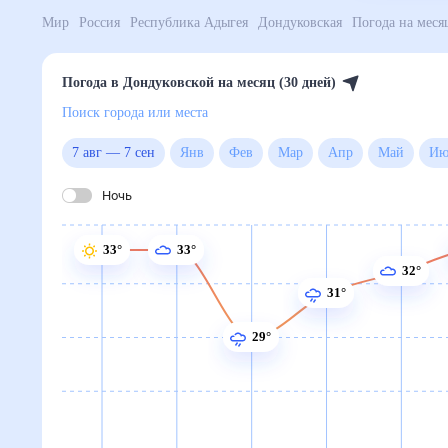
Поиск по интернету
Сейчас
Сегодня
Завтра
3 дня
Неделя
10 дней
14 дней
Месяц
Выходн
Мир
Россия
Республика Адыгея
Дондуковская
Погода на месяц
Погода в Дондуковской на мес
Поиск города или места
7 авг
—
7 сен
янв
фев
мар
апр
май
июн
июл
авг
сен
окт
ноя
дек
Ночь
33°
33°
33°
32°
31°