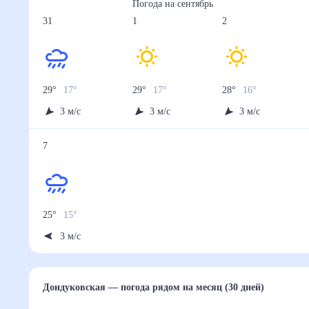
Осадки, мм
1.2
0.5
0.9
1.6
0.9
28 авг
29 авг
30 авг
31 авг
1 сен
Температура ночью, °C
18
18
17
17
17
Температура днём, °C
30
30
30
29
29
Влажность, %
52
52
54
57
57
Давление, мм
751
751
751
751
751
Ветер, м/с
3
3
3
3
3
Осадки, мм
1.4
0.8
1.2
2.3
1.7
2 сен
3 сен
4 сен
5 сен
6 сен
Температура ночью, °C
16
16
16
15
15
Температура днём, °C
28
28
27
26
25
Влажность, %
57
57
57
60
61
Давление, мм
751
752
752
752
752
Ветер, м/с
3
3
3
3
3
Осадки, мм
1.1
1
3
1.6
3.5
7 сен
Температура ночью, °C
15
Температура днём, °C
25
Влажность, %
62
Давление, мм
752