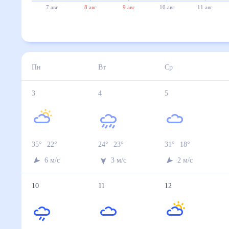
29°
7 авг
8 авг
9 авг
10 авг
11 авг
12 авг
3 авг
4 авг
5 авг
6 авг
7 авг
Температура ночью, °C
22
23
18
20
21
Температура днём, °C
35
24
31
33
33
Влажность, %
27
71
40
32
29
Давление, мм
744
746
745
745
743
Ветер, м/с
6
3
2
6
9
Осадки, мм
0
9
0
0
0
8 авг
9 авг
10 авг
11 авг
12 авг
Температура ночью, °C
24
23
23
21
22
Температура днём, °C
33
29
31
32
33
Влажность, %
37
59
47
40
35
Давление, мм
741
743
746
747
748
Ветер, м/с
3
2
2
2
2