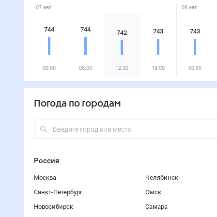
07 авг
08 авг
744
744
743
743
742
00:00
06:00
12:00
18:00
00:00
Погода по городам
Россия
Москва
Челябинск
Санкт-Петербург
Омск
Новосибирск
Самара