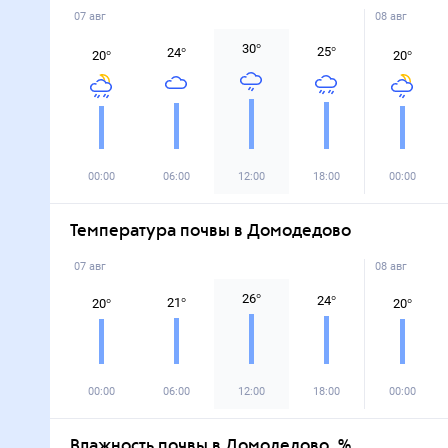
07 авг
08 авг
30
°
25
°
24
°
20
°
20
°
00:00
06:00
12:00
18:00
00:00
Температура почвы в Домодедово
07 авг
08 авг
26
°
24
°
21
°
20
°
20
°
00:00
06:00
12:00
18:00
00:00
Влажность почвы в Домодедово, %