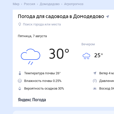
Мир
Россия
Домодедово
Агропрогноз
Погода для садовода в Домодедово
Поиск города или места
Пятница
,
7
августа
Вечером
30
°
25
°
Температура почвы 26°
Ветер 4 м
Влажность почвы 0.25%
Давление
Вероятность осадков
30
%
Восход 04