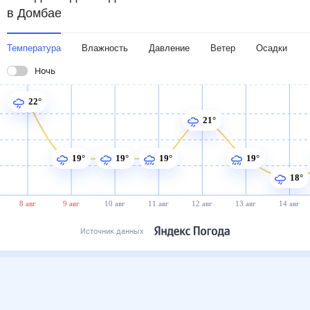
в Домбае
Температура
Влажность
Давление
Ветер
Осадки
Ночь
22°
21°
19°
19°
19°
19°
18°
8 авг
9 авг
10 авг
11 авг
12 авг
13 авг
14 авг
Источник данных