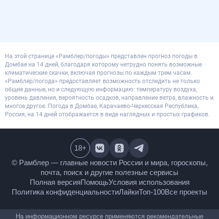
На этой странице «Рамблер/погоды» представлен прогноз погоды в
Домбае на 14 дней, благодаря которому нетрудно понять возможные
климатические скачки, включая прогнозы по каждым трем часам.
«Рамблер/погода» предоставляет возможность отследить не только
общие данные, но и следующую информацию: температуру воздуха,
уровень давления, вероятность осадков, направление ветра, влажность и
многое другое. Погода в Домбае, Карачаево-Черкесская Республика,
Россия, на 14 дней отображается в виде наглядных и простых графиков.
18
+
© Рамблер — главные новости России и мира,
гороскопы, почта, поиск и другие полезные сервисы
Полная версия
Помощь
Условия использования
Политика конфиденциальности
Лайки
Топ-100
Все проекты