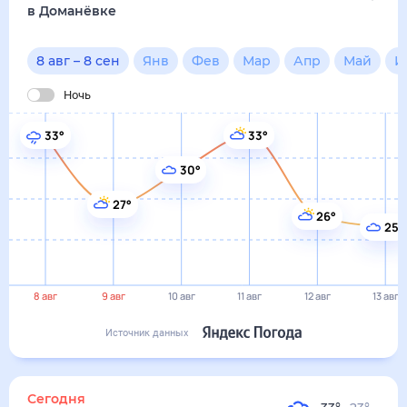
в Доманёвке
8 авг
–
8 сен
Янв
Фев
Мар
Апр
Май
И
Ночь
33°
33°
30°
27°
26°
25°
8 авг
9 авг
10 авг
11 авг
12 авг
13 авг
Источник данных
Сегодня