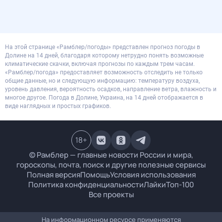
На этой странице «Рамблер/погоды» представлен прогноз погоды в
Долине на 14 дней, благодаря которому нетрудно понять возможные
климатические скачки, включая прогнозы по каждым трем часам.
«Рамблер/погода» предоставляет возможность отследить не только
общие данные, но и следующую информацию: температуру воздуха,
уровень давления, вероятность осадков, направление ветра, влажность и
многое другое. Погода в Долине, Украина, на 14 дней отображается в
виде наглядных и простых графиков.
18
+
© Рамблер — главные новости России и мира,
гороскопы, почта, поиск и другие полезные сервисы
Полная версия
Помощь
Условия использования
Политика конфиденциальности
Лайки
Топ-100
Все проекты
На информационном ресурсе применяются