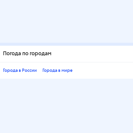
Погода по городам
Города в России
Города в мире