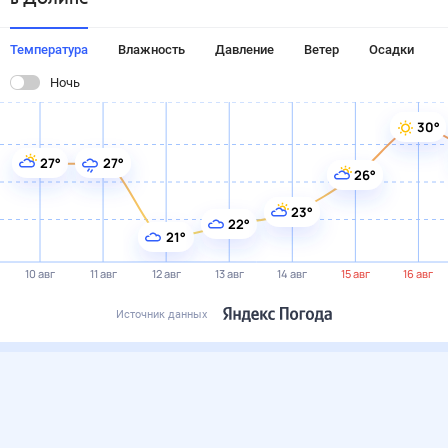
Температура
Влажность
Давление
Ветер
Осадки
Ночь
30°
27°
27°
26°
23°
22°
21°
10 авг
11 авг
12 авг
13 авг
14 авг
15 авг
16 авг
Источник данных