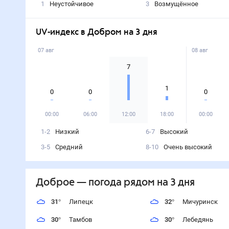
1
Неустойчивое
3
Возмущённое
UV-индекс в Добром на 3 дня
07 авг
08 авг
7
1
0
0
0
00:00
06:00
12:00
18:00
00:00
1-2
Низкий
6-7
Высокий
3-5
Средний
8-10
Очень высокий
Доброе
— погода рядом
на 3 дня
31
°
Липецк
32
°
Мичуринск
30
°
Тамбов
30
°
Лебедянь