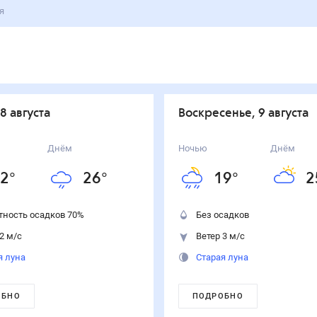
я
 8 августа
воскресенье, 9 августа
Днём
Ночью
Днём
2
°
26
°
19
°
2
тность осадков
70
%
Без осадков
2 м/с
Ветер 3 м/с
я луна
Старая луна
ОБНО
ПОДРОБНО