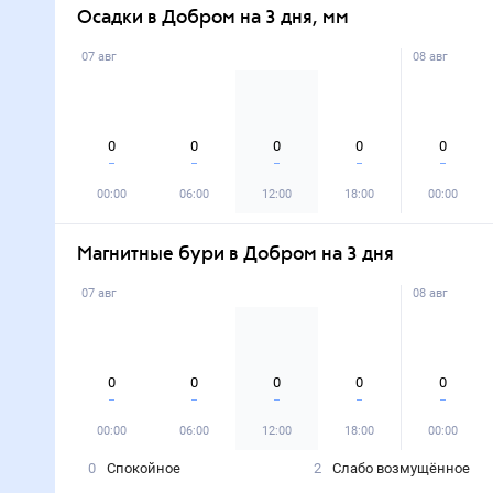
Осадки в Добром на 3 дня, мм
07 авг
08 авг
0
0
0
0
0
00:00
06:00
12:00
18:00
00:00
Магнитные бури в Добром на 3 дня
07 авг
08 авг
0
0
0
0
0
00:00
06:00
12:00
18:00
00:00
0
Спокойное
2
Слабо возмущённое