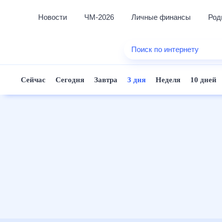
Новости
ЧМ-2026
Личные финансы
Ро
Еда
Поиск по интернету
Здор
Разв
Сейчас
Сегодня
Завтра
3 дня
Неделя
10 д
Дом 
Спор
Карь
Авто
Техн
Жизн
Сбер
Горо