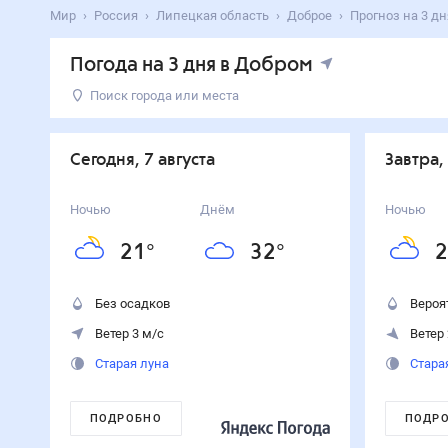
Мир
Россия
Липецкая область
Доброе
Прогноз на 3 дн
Погода на 3 дня в Добром
Поиск города или места
День
Температура
Осадки
Ветер
Сегодня
32
°
21
°
0
%
3
м/с
Сегодня, 7 августа
Завтра,
7
августа
Завтра
26
°
22
°
70
%
2
м/с
Ночью
Днём
Ночью
8
августа
21
°
32
°
2
Воскресенье
25
°
19
°
0
%
3
м/с
9
августа
Без осадков
Вероя
Ветер 3 м/с
Ветер 
Старая луна
Стара
ПОДРОБНО
ПОДР