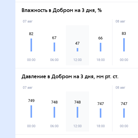
Влажность в Добром на 3 дня, %
07 авг
08 авг
83
82
67
66
47
00:00
06:00
12:00
18:00
00:00
Давление в Добром на 3 дня, мм рт. ст.
07 авг
08 авг
749
748
748
747
747
00:00
06:00
12:00
18:00
00:00