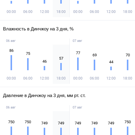
00:00
06:00
12:00
18:00
00:00
06:00
12:00
18:00
Влажность в Динчжоу на 3 дня, %
06 авг
07 авг
86
77
75
69
70
57
46
44
00:00
06:00
12:00
18:00
00:00
06:00
12:00
18:00
Давление в Динчжоу на 3 дня, мм рт. ст.
06 авг
07 авг
750
750
750
749
749
749
749
749