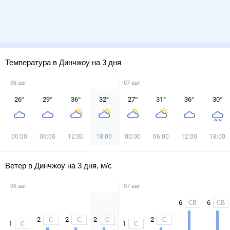
Температура в Динчжоу на 3 дня
06 авг
07 авг
26
°
29
°
36
°
32
°
27
°
31
°
36
°
30
°
00:00
06:00
12:00
18:00
00:00
06:00
12:00
18:00
Ветер в Динчжоу на 3 дня, м/с
06 авг
07 авг
6
6
СВ
СВ
2
2
2
2
С
С
С
С
1
1
С
С