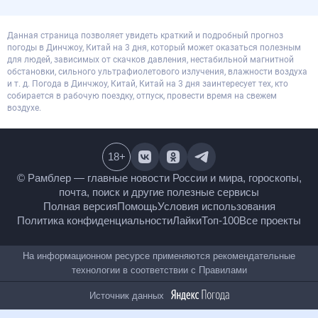
Данная страница позволяет увидеть краткий и подробный прогноз
погоды в Динчжоу, Китай на 3 дня, который может оказаться полезным
для людей, зависимых от скачков давления, нестабильной магнитной
обстановки, сильного ультрафиолетового излучения, влажности воздуха
и т. д. Погода в Динчжоу, Китай, Китай на 3 дня заинтересует тех, кто
собирается в рабочую поездку, отпуск, провести время на свежем
воздухе.
18
+
© Рамблер — главные новости России и мира,
гороскопы, почта, поиск и другие полезные сервисы
Полная версия
Помощь
Условия использования
Политика конфиденциальности
Лайки
Топ-100
Все проекты
На информационном ресурсе применяются
рекомендательные технологии в соответствии с
Правилами
Источник данных