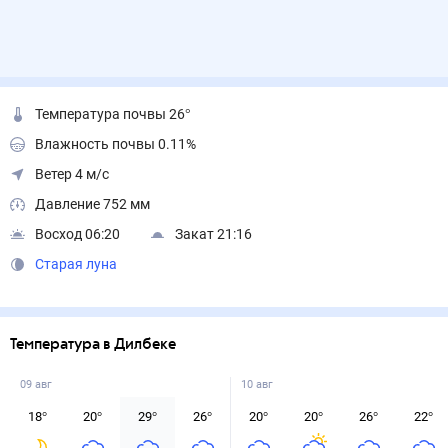
Температура почвы 26°
Влажность почвы 0.11%
Ветер 4 м/с
Давление 752 мм
Восход 06:20
Закат 21:16
Старая луна
Температура в Дилбеке
09 авг
10 авг
18
°
20
°
29
°
26
°
20
°
20
°
26
°
22
°