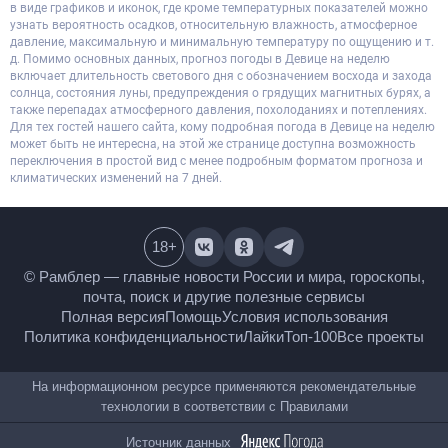
в виде графиков и иконок, где кроме температурных показателей можно
узнать вероятность осадков, относительную влажность, атмосферное
давление, максимальную и минимальную температуру по ощущению и т.
д. Помимо основных данных, прогноз погоды в Девице на неделю
включает длительность светового дня с обозначением восхода и захода
солнца, состояния луны, предупреждения о грядущих магнитных бурях, а
также перепадах атмосферного давления, похолоданиях и потеплениях.
Для тех гостей нашего сайта, кому подробная погода в Девице на неделю
может быть не интересна, на этой же странице доступна возможность
переключения в простой вид с менее подробным форматом прогноза и
климатических изменений на 7 дней.
18
+
© Рамблер — главные новости России и мира,
гороскопы, почта, поиск и другие полезные сервисы
Полная версия
Помощь
Условия использования
Политика конфиденциальности
Лайки
Топ-100
Все проекты
На информационном ресурсе применяются
рекомендательные технологии в соответствии с
Правилами