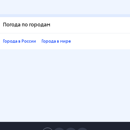
Погода по городам
Города в России
Города в мире