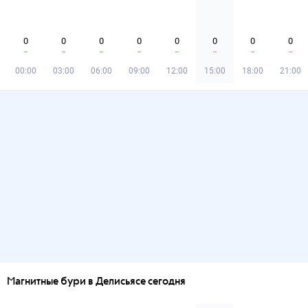
0
0
0
0
0
0
0
0
00:00
03:00
06:00
09:00
12:00
15:00
18:00
21:00
Магнитные бури в Делисьясе сегодня