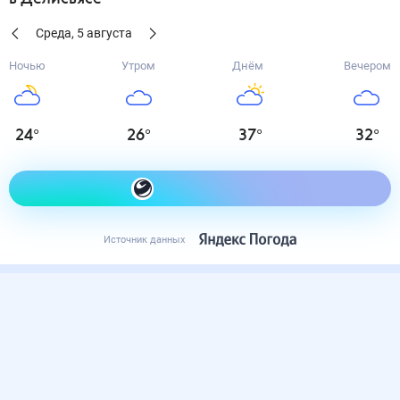
Среда
,
5
августа
Ночью
Утром
Днём
Вечером
24
°
26
°
37
°
32
°
Как одеться сегодня
Источник данных