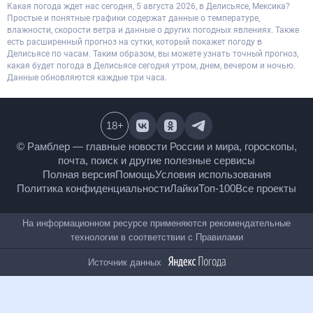
Какая погода ждет нас сегодня, 5 августа 2026, в Делисьясе, Мексика?
Простые и понятные графики содержат данные о температуре,
влажности, скорости ветра и данные о других погодных явлениях. Также
есть расширенный прогноз на сутки, который покажет погоду в
Делисьясе по часам. Таким образом, вы можете узнать точный прогноз,
какая будет погода в Делисьясе сегодня утром, днем, вечером и ночью.
Данные обновляются каждые три часа.
18
+
© Рамблер — главные новости России и мира,
гороскопы, почта, поиск и другие полезные сервисы
Полная версия
Помощь
Условия использования
Политика конфиденциальности
Лайки
Топ-100
Все проекты
На информационном ресурсе применяются
рекомендательные технологии в соответствии с
Правилами
Источник данных