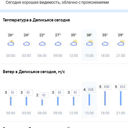
Сегодня хорошая видимость, облачно с прояснениями
Температура в Делисьясе сегодня
26
°
24
°
22
°
27
°
35
°
38
°
35
°
29
°
00:00
03:00
06:00
09:00
12:00
15:00
18:00
21:00
Ветер в Делисьясе сегодня, м/с
5
5
ЮВ
ЮЗ
4
ЮВ
3
3
3
3
Ю
Ю
Ю
Ю
2
Ю
00:00
03:00
06:00
09:00
12:00
15:00
18:00
21:00