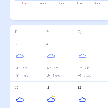
9 авг
10 авг
11 авг
12 авг
13 авг
Пн
Вт
Ср
3
4
5
31
°
20
°
32
°
22
°
32
°
21
°
4
м/с
4
м/с
5
м/с
10
11
12