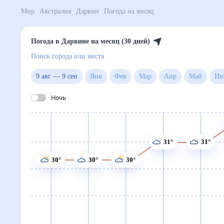
Мир
Австралия
Дарвин
Погода на месяц
Погода в Дарвине на месяц (30 дней)
Поиск города или места
9 авг
—
9 сен
Янв
Фев
Мар
Апр
Май
Ночь
31°
31°
30°
30°
30°