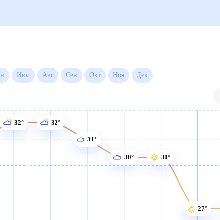
Июн
Июл
Авг
Сен
Окт
Ноя
Дек
32°
32°
31°
30°
30°
27°