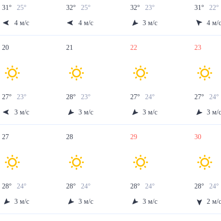
31
°
25
°
32
°
25
°
32
°
23
°
31
°
22
°
4
м/с
4
м/с
3
м/с
4
м/
20
21
22
23
27
°
23
°
28
°
23
°
27
°
24
°
27
°
24
3
м/с
3
м/с
3
м/с
3
м/
27
28
29
30
28
°
24
°
28
°
24
°
28
°
24
°
28
°
24
3
м/с
3
м/с
3
м/с
2
м/