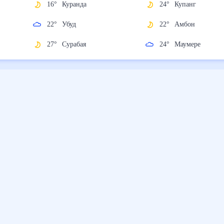
и
16
°
Куранда
24
°
Купанг
22
°
Убуд
22
°
Амбон
27
°
Сурабая
24
°
Маумере