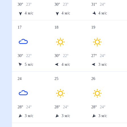
30
°
23
°
30
°
23
°
31
°
24
°
4
м/с
4
м/с
4
м/с
17
18
19
30
°
22
°
30
°
22
°
27
°
24
°
5
м/с
4
м/с
3
м/с
24
25
26
28
°
24
°
28
°
24
°
28
°
24
°
3
м/с
3
м/с
3
м/с