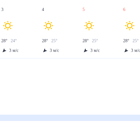
3
4
5
6
28
°
24
°
28
°
25
°
28
°
25
°
28
°
25
3
м/с
3
м/с
3
м/с
3
м/