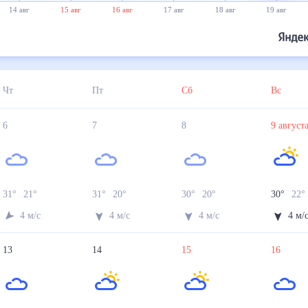
14 авг
15 авг
16 авг
17 авг
18 авг
19 авг
Чт
Пт
Сб
Вс
6
7
8
9
авгус
31
°
21
°
31
°
20
°
30
°
20
°
30
°
22
4
м/с
4
м/с
4
м/с
4
м/
13
14
15
16