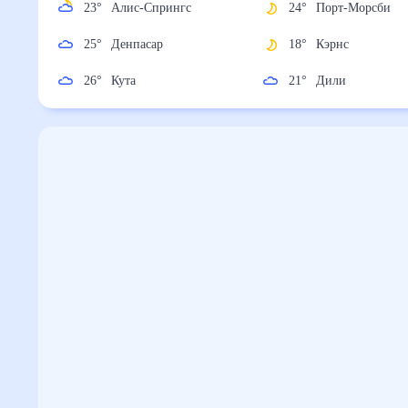
23
°
Алис-Спрингс
24
°
Порт-Морсб
25
°
Денпасар
18
°
Кэрнс
26
°
Кута
21
°
Дили