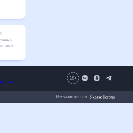
есяц
я в
ильно
18
+
Все проекты
Источник данных