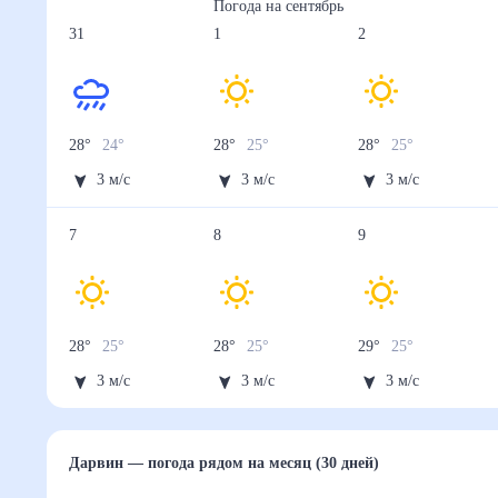
Погода на
сентябрь
31
1
2
28
°
24
°
28
°
25
°
28
°
25
°
3
м/с
3
м/с
3
м/с
7
8
9
28
°
25
°
28
°
25
°
29
°
25
°
3
м/с
3
м/с
3
м/с
Дарвин
— погода рядом
на месяц (30 дней)