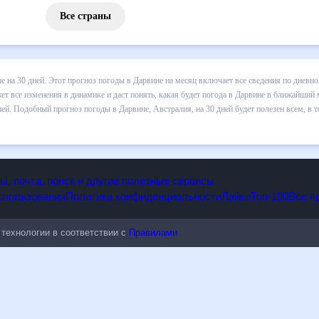
Все страны
 погоды в Дарвине на 30 дней. Этот прогноз погоды в Дарвине на м
и осадков т.д. Хорошая визуализация прогноза покажет все изменени
ближайший месяц, к каким изменениям нужно быть готовым и как прав
 Австралия, на 30 дней будет полезен всем, в том числе людям,
опы, почта, поиск и другие полезные сервисы
 использования
Политика конфиденциальности
Лайки
Топ-100
ые технологии в соответствии с
Правилами