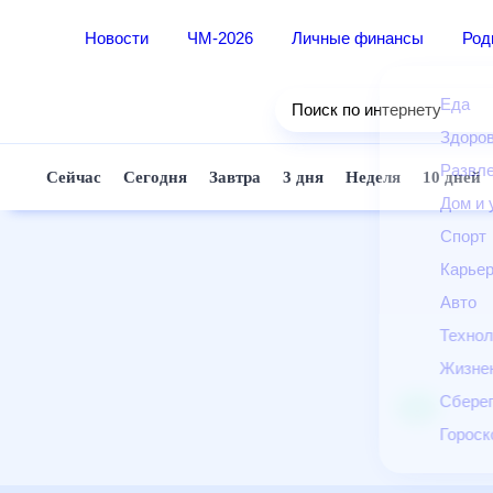
Новости
ЧМ-2026
Личные финансы
Ро
Еда
Поиск по интернету
Здор
Разв
Сейчас
Сегодня
Завтра
3 дня
Неделя
10 д
Дом 
Спор
Карь
Авто
Техн
Жизн
Сбер
Горо