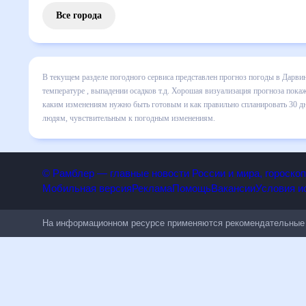
Все города
В текущем разделе погодного сервиса представлен прогноз
включает все сведения по дневной температуре , выпадени
динамике и даст понять, какая будет погода в Дарвине в 
спланировать 30 дней. Подобный прогноз погоды в Дарвине,
чувствительным к погодным изменениям.
© Рамблер — главные новости России и мира, гороск
Мобильная версия
Реклама
Помощь
Вакансии
Условия
На информационном ресурсе применяются рекомендательн