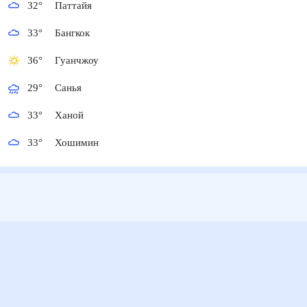
32
°
Паттайя
33
°
Бангкок
36
°
Гуанчжоу
29
°
Санья
33
°
Ханой
33
°
Хошимин