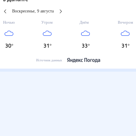
Воскресенье
,
9
августа
Ночью
Утром
Днём
Вечером
30
°
31
°
33
°
31
°
Источник данных