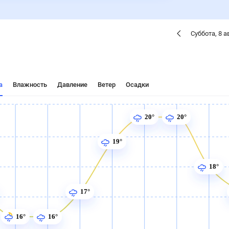
Суббота
,
8
а
а
Влажность
Давление
Ветер
Осадки
20°
20°
19°
18°
17°
16°
16°