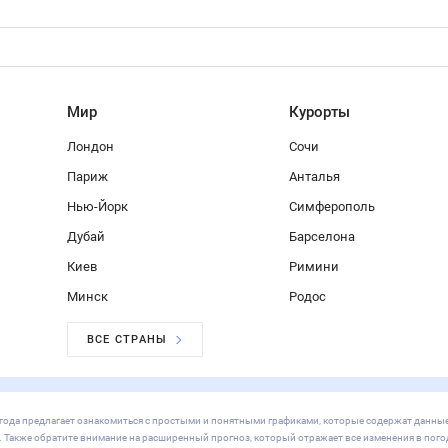
Мир
Курорты
Лондон
Сочи
Париж
Анталья
Нью-Йорк
Симферополь
Дубай
Барселона
Киев
Римини
Минск
Родос
ВСЕ СТРАНЫ
/погода предлагает ознакомиться с простыми и понятными графиками, которые содержат данные
х. Также обратите внимание на расширенный прогноз, который отражает все изменения в пого