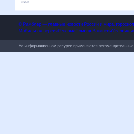
3 часа.
© Рамблер — главные новости России и мира, гороскоп
Мобильная версия
Реклама
Помощь
Вакансии
Условия и
На информационном ресурсе применяются рекомендательные 