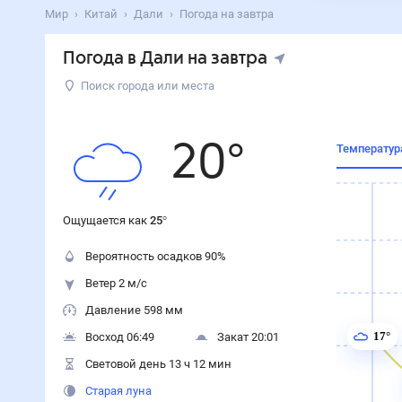
Мир
Китай
Дали
Погода на завтра
Погода в Дали на завтра
Поиск города или места
20
°
Температур
Ощущается как
25
°
Вероятность осадков
90
%
Ветер 2 м/с
Давление 598 мм
17°
Восход 06:49
Закат 20:01
Световой день 13 ч 12 мин
Старая луна