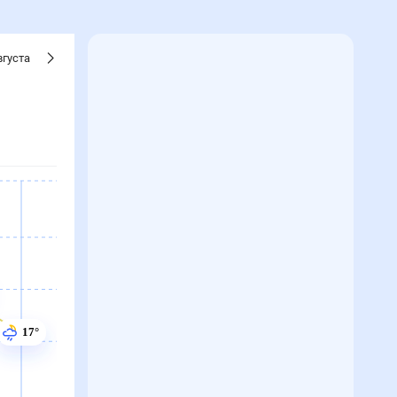
вгуста
17°