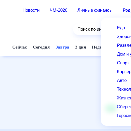
Новости
ЧМ-2026
Личные финансы
Род
Еда
Поиск по интернету
Здоро
Развле
Сейчас
Сегодня
Завтра
3 дня
Неделя
10 дней
Дом и 
Спорт
Карье
Авто
Технол
Жизне
Сберег
Горос