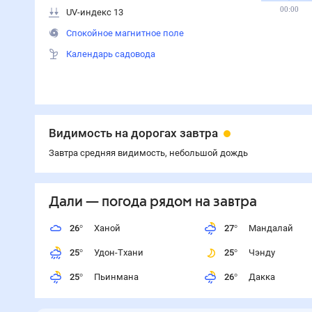
00:00
UV-индекс 13
Спокойное магнитное поле
Календарь садовода
Видимость на дорогах завтра
Завтра средняя видимость, небольшой дождь
Дали
— погода рядом
на завтра
26
°
Ханой
27
°
Мандалай
25
°
Удон-Тхани
25
°
Чэнду
25
°
Пьинмана
26
°
Дакка