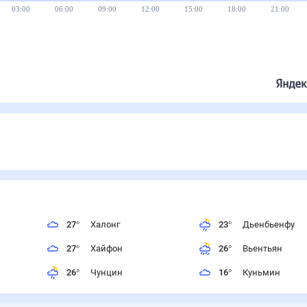
03:00
06:00
09:00
12:00
15:00
18:00
21:00
27
°
Халонг
23
°
Дьенбьенфу
27
°
Хайфон
26
°
Вьентьян
26
°
Чунцин
16
°
Куньмин