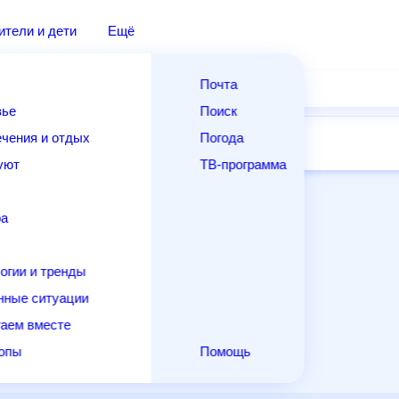
ители и дети
Ещё
Почта
вье
Поиск
чения и отдых
Погода
14 дней
Месяц
Выходные
Для садовода
уют
ТВ-программа
ра
огии и тренды
нные ситуации
аем вместе
копы
Помощь