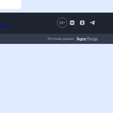
18
+
роекты
Источник данных