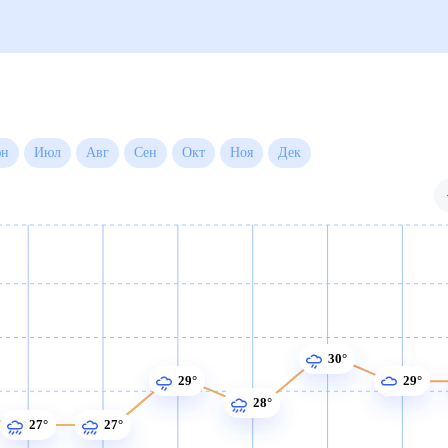
Июн
Июл
Авг
Сен
Окт
Ноя
Дек
30°
29°
29°
28°
27°
27°