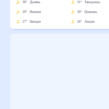
30
°
Далянь
31
°
Тяньцзинь
29
°
Нанкин
30
°
Цзинань
27
°
Циндао
26
°
Аньцю