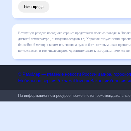
Все города
В текущем разделе погодного сервиса представлен прогноз
на месяц включает все сведения по дневной температуре ,
изменения в динамике и даст понять, какая будет погода 
как правильно спланировать 30 дней. Подобный прогноз пог
людям, чувствительным к погодным изменениям.
© Рамблер — главные новости России и мира, гороск
Мобильная версия
Реклама
Помощь
Вакансии
Условия
На информационном ресурсе применяются рекомендательн