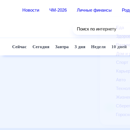
Новости
ЧМ-2026
Личные финансы
Ро
Еда
Поиск по интернету
Здор
Разв
Сейчас
Сегодня
Завтра
3 дня
Неделя
10 д
Дом 
Спор
Карь
Авто
Техн
Жизн
Сбер
Горо