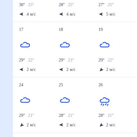
30
°
25
°
28
°
25
°
27
°
25
°
4
м/с
4
м/с
5
м/с
17
18
19
29
°
22
°
29
°
23
°
29
°
22
°
2
м/с
2
м/с
2
м/с
24
25
26
29
°
21
°
28
°
21
°
28
°
21
°
2
м/с
2
м/с
2
м/с