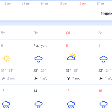
12 авг
13 авг
14 авг
15 авг
16 авг
17 авг
Чт
Пт
Сб
Вс
6
7
августа
8
9
35
°
24
°
35
°
26
°
31
°
28
°
32
°
24
2
м/с
4
м/с
7
м/с
4
м/
13
14
15
16