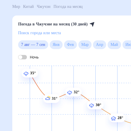
Мир
Китай
Чжучэн
Погода на месяц
Погода в Чжучэне на месяц (30 дней)
Поиск города или места
7 авг
—
7 сен
Янв
Фев
Мар
Апр
Май
Ночь
35°
32°
31°
30°
28°