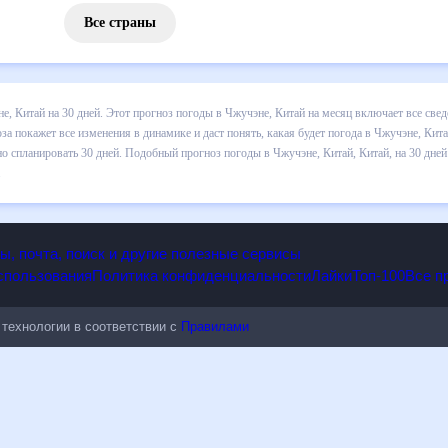
Все страны
 погоды в Чжучэне, Китай на 30 дней. Этот прогноз погоды в Чжучэн
 выпадении осадков т.д. Хорошая визуализация прогноза покажет все
в Чжучэне, Китай в ближайший месяц, к каким изменениям нужно быть
оды в Чжучэне, Китай, Китай, на 30 дней будет полезен всем, в том 
опы, почта, поиск и другие полезные сервисы
 использования
Политика конфиденциальности
Лайки
Топ-100
ые технологии в соответствии с
Правилами