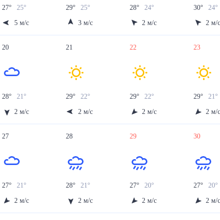
27
°
25
°
29
°
25
°
28
°
24
°
30
°
24
5
м/с
3
м/с
2
м/с
2
м/
20
21
22
23
28
°
21
°
29
°
22
°
29
°
22
°
29
°
21
°
2
м/с
2
м/с
2
м/с
2
м/
27
28
29
30
27
°
21
°
28
°
21
°
27
°
20
°
27
°
20
2
м/с
2
м/с
2
м/с
2
м/