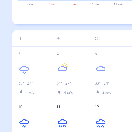
7 авг
8 авг
9 авг
10 авг
11 авг
Пн
Вт
Ср
3
4
5
35
°
27
°
34
°
27
°
33
°
24
°
4
м/с
4
м/с
2
м/с
10
11
12