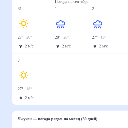
Погода на
сентябрь
31
1
2
27
°
20
°
28
°
20
°
27
°
19
°
2
м/с
2
м/с
2
м/с
7
27
°
18
°
2
м/с
Чжучэн
— погода рядом
на месяц (30 дней)