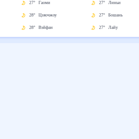
27
°
Гаоми
27
°
Линьи
28
°
Цзяочжоу
27
°
Бошань
28
°
Вэйфан
27
°
Лайу