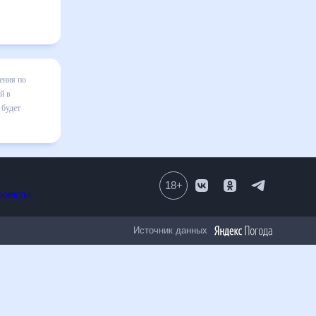
е, Китай
 готовым и
числе
18
+
Все проекты
Источник данных