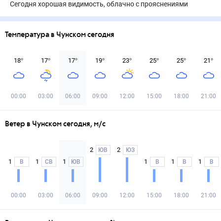
Сегодня хорошая видимость, облачно с прояснениями
Температура в Чунском сегодня
18
°
17
°
17
°
19
°
23
°
25
°
25
°
21
°
00:00
03:00
06:00
09:00
12:00
15:00
18:00
21:00
Ветер в Чунском сегодня, м/с
2
2
ЮВ
ЮЗ
1
1
1
1
1
1
В
СВ
ЮВ
В
В
В
00:00
03:00
06:00
09:00
12:00
15:00
18:00
21:00