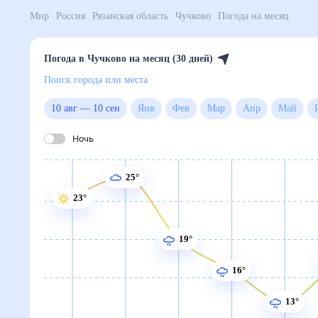
Мир
Россия
Рязанская область
Чучково
Погода на
Погода в Чучково на месяц (30 дней)
Поиск города или места
10 авг
—
10 сен
Янв
Фев
Мар
Апр
Ма
Ночь
25°
23°
19°
16°
13°