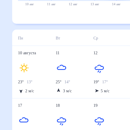
10 авг
11 авг
12 авг
13 авг
14 авг
Пн
Вт
Ср
10
августа
11
12
23
°
13
°
25
°
14
°
19
°
17
°
2
м/с
3
м/с
5
м/с
17
18
19