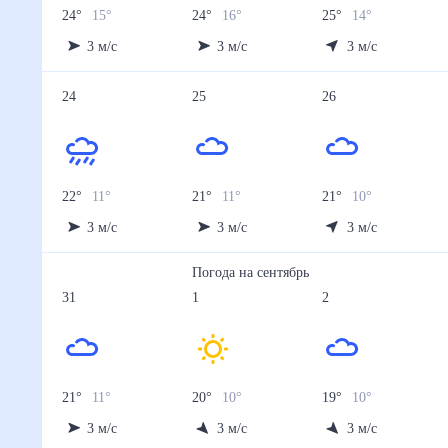
24
°
15
°
24
°
16
°
25
°
14
°
3
м/с
3
м/с
3
м/с
24
25
26
22
°
11
°
21
°
11
°
21
°
10
°
3
м/с
3
м/с
3
м/с
Погода на
сентябрь
31
1
2
21
°
11
°
20
°
10
°
19
°
10
°
3
м/с
3
м/с
3
м/с