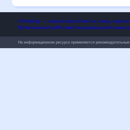
людям, чувствительным к погодным изменениям.
© Рамблер — главные новости России и мира, гороск
Мобильная версия
Реклама
Помощь
Вакансии
Условия
На информационном ресурсе применяются рекомендательн