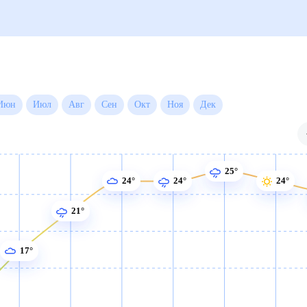
 месяц
й
Июн
Июл
Авг
Сен
Окт
Ноя
Дек
25°
24°
24°
24°
21°
17°