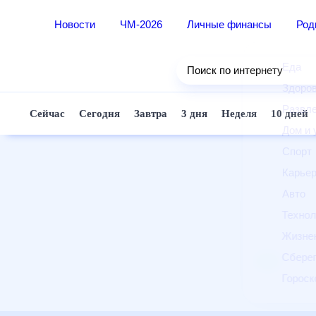
Новости
ЧМ-2026
Личные финансы
Ро
Еда
Поиск по интернету
Здор
Разв
Сейчас
Сегодня
Завтра
3 дня
Неделя
10 д
Дом 
Спор
Карь
Авто
Техн
Жизн
Сбер
Горо