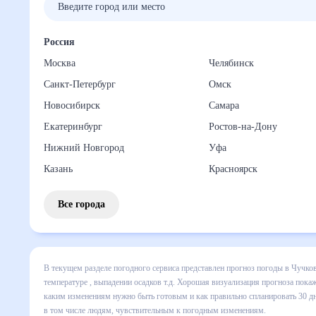
Россия
Москва
Челябинск
Санкт-Петербург
Омск
Новосибирск
Самара
Екатеринбург
Ростов-на-Дону
Нижний Новгород
Уфа
Казань
Красноярск
Все города
В текущем разделе погодного сервиса представлен прогноз
включает все сведения по дневной температуре , выпадени
динамике и даст понять, какая будет погода в Чучково в 
спланировать 30 дней. Подобный прогноз погоды в Чучково,