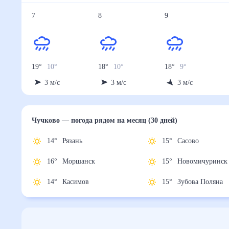
7
8
9
19
°
10
°
18
°
10
°
18
°
9
°
3
м/с
3
м/с
3
м/с
Чучково
— погода рядом
на месяц (30 дней)
14
°
Рязань
15
°
Сасово
16
°
Моршанск
15
°
Новомичури
14
°
Касимов
15
°
Зубова Поля