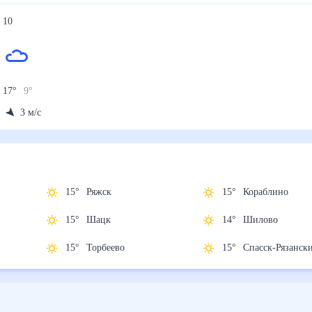
10
17
°
9
°
3
м/с
15
°
Ряжск
15
°
Кораблино
нск
15
°
Шацк
14
°
Шилово
на
15
°
Торбеево
15
°
Спасск-Ряза