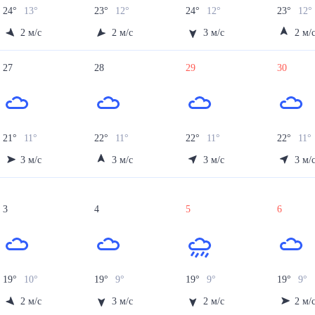
24
°
13
°
23
°
12
°
24
°
12
°
23
°
12
°
2
м/с
2
м/с
3
м/с
2
м/
27
28
29
30
21
°
11
°
22
°
11
°
22
°
11
°
22
°
11
°
3
м/с
3
м/с
3
м/с
3
м/
3
4
5
6
19
°
10
°
19
°
9
°
19
°
9
°
19
°
9
°
2
м/с
3
м/с
2
м/с
2
м/