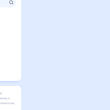
сяц
я в
ильно
исле