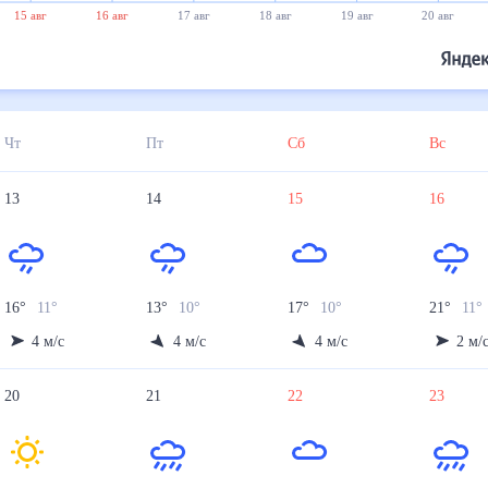
15 авг
16 авг
17 авг
18 авг
19 авг
20 авг
Чт
Пт
Сб
Вс
13
14
15
16
16
°
11
°
13
°
10
°
17
°
10
°
21
°
11
°
4
м/с
4
м/с
4
м/с
2
м/
20
21
22
23