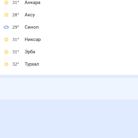
31
°
Анкара
28
°
Аксу
29
°
Синоп
31
°
Никсар
31
°
Эрба
32
°
Турхал