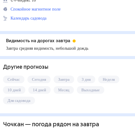
UV-индекс 10
Спокойное магнитное поле
Календарь садовода
Видимость на дорогах завтра
Завтра средняя видимость, небольшой дождь
Другие прогнозы
Сейчас
Сегодня
Завтра
3 дня
Неделя
10 дней
14 дней
Месяц
Выходные
Для садовода
Чочкан
— погода рядом
на завтра