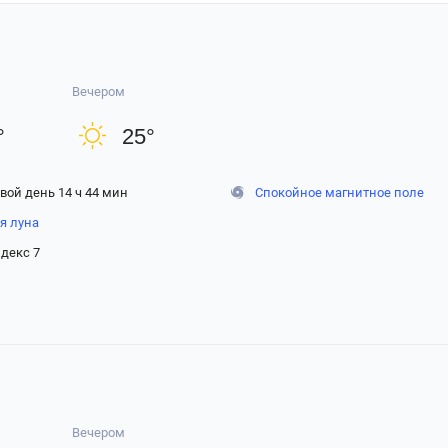
Вечером
°
25
°
вой день 14 ч 44 мин
Спокойное магнитное поле
я луна
декс 7
Вечером