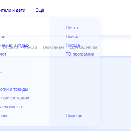
дители и дети
Ещё
Почта
овье
Поиск
лечения и отдых
Погода
ней
14 дней
Месяц
Выходные
Для садовода
и уют
ТВ-программа
т
ера
ологии и тренды
енные ситуации
егаем вместе
скопы
Помощь