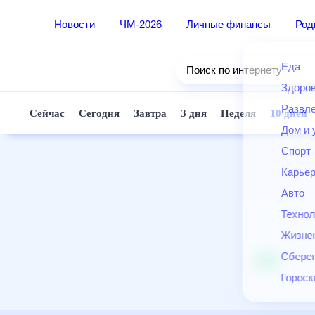
Новости
ЧМ-2026
Личные финансы
Ро
Еда
Поиск по интернету
Здор
Разв
Сейчас
Сегодня
Завтра
3 дня
Неделя
10 д
Дом 
Спор
Карь
Авто
Техн
Жизн
Сбер
Горо