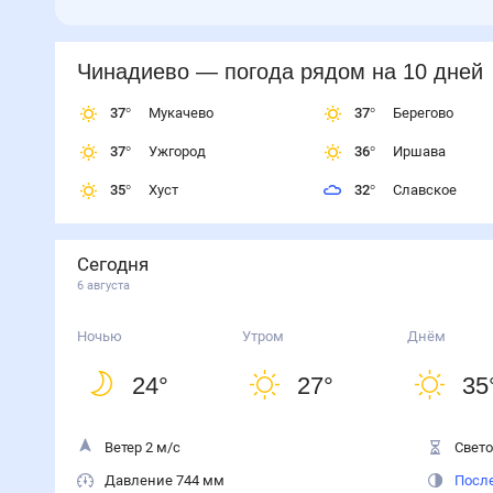
Чинадиево
— погода рядом
на 10 дней
37
°
Мукачево
37
°
Берегово
37
°
Ужгород
36
°
Иршава
35
°
Хуст
32
°
Славское
Сегодня
6 августа
Ночью
Утром
Днём
24
°
27
°
35
Ветер 2 м/с
Свето
Давление 744 мм
После