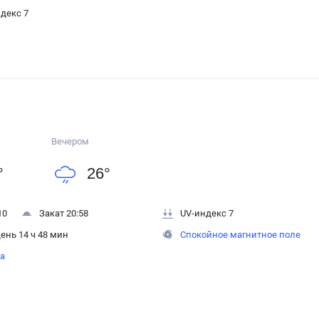
декс 7
Вечером
°
26
°
10
Закат 20:58
UV-индекс 7
ень 14 ч 48 мин
Спокойное магнитное поле
на