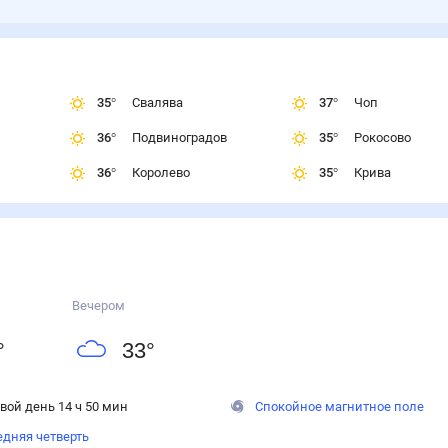
35
°
Свалява
37
°
Чоп
36
°
Подвиноградов
35
°
Рокосово
36
°
Королево
35
°
Крива
Вечером
°
33
°
вой день 14 ч 50 мин
Спокойное магнитное поле
дняя четверть