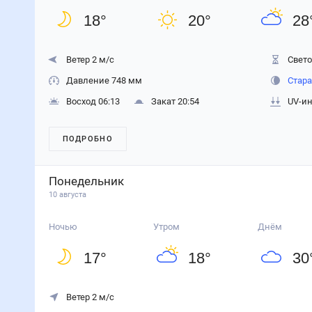
18
°
20
°
28
Ветер 2 м/с
Свето
Давление 748 мм
Стара
Восход 06:13
Закат 20:54
UV-ин
ПОДРОБНО
Понедельник
10 августа
Ночью
Утром
Днём
17
°
18
°
30
Ветер 2 м/с