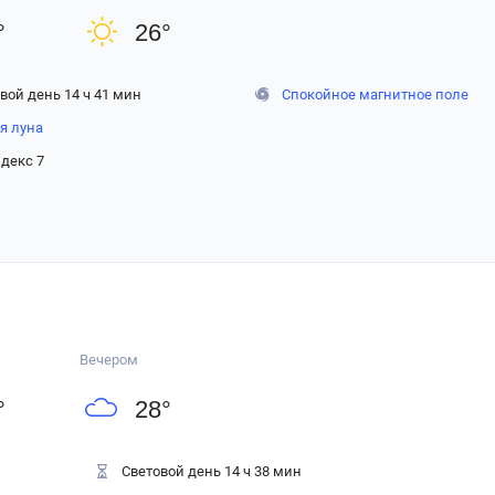
°
26
°
вой день 14 ч 41 мин
Спокойное магнитное поле
я луна
декс 7
Вечером
°
28
°
Световой день 14 ч 38 мин