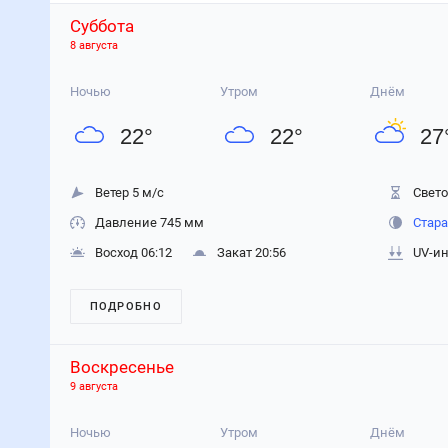
Суббота
8 августа
Ночью
Утром
Днём
22
°
22
°
27
Ветер 5 м/с
Свето
Давление 745 мм
Стара
Восход 06:12
Закат 20:56
UV-ин
ПОДРОБНО
Воскресенье
9 августа
Ночью
Утром
Днём