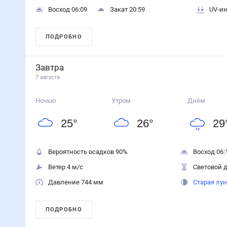
Восход 06:09
Закат 20:59
UV-ин
ПОДРОБНО
Завтра
7 августа
Ночью
Утром
Днём
25
°
26
°
29
Вероятность осадков
90
%
Восход 06:
Ветер 4 м/с
Световой д
Давление 744 мм
Старая лу
ПОДРОБНО