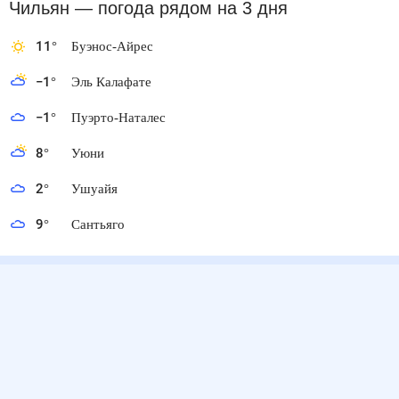
Чильян
— погода рядом
на 3 дня
11
°
Буэнос-Айрес
−1
°
Эль Калафате
−1
°
Пуэрто-Наталес
8
°
Уюни
2
°
Ушуайя
9
°
Сантьяго