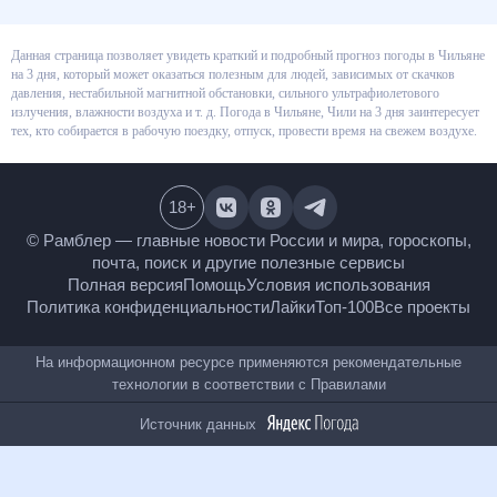
Данная страница позволяет увидеть краткий и подробный прогноз
погоды в Чильяне на 3 дня, который может оказаться полезным для
людей, зависимых от скачков давления, нестабильной магнитной
обстановки, сильного ультрафиолетового излучения, влажности воздуха
и т. д. Погода в Чильяне, Чили на 3 дня заинтересует тех, кто собирается в
рабочую поездку, отпуск, провести время на свежем воздухе.
18
+
© Рамблер — главные новости России и мира,
гороскопы, почта, поиск и другие полезные сервисы
Полная версия
Помощь
Условия использования
Политика конфиденциальности
Лайки
Топ-100
Все проекты
На информационном ресурсе применяются
рекомендательные технологии в соответствии с
Правилами
Источник данных