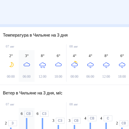
Температура в Чильяне на 3 дня
07 авг
08 авг
2
°
3
°
8
°
6
°
4
°
4
°
8
°
6
°
00:00
06:00
12:00
18:00
00:00
06:00
12:00
18:00
Ветер в Чильяне на 3 дня, м/с
07 авг
08 авг
6
6
СВ
СЗ
4
4
СВ
С
3
3
СЗ
СВ
2
2
З
СВ