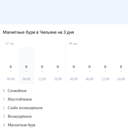
Магнитные бури в Чильяне на 3 дня
07 авг
08 авг
0
0
0
0
0
0
0
0
00:00
06:00
12:00
18:00
00:00
06:00
12:00
18:00
0
Спокойное
1
Неустойчивое
2
Слабо возмущённое
3
Возмущённое
4
Магнитная буря