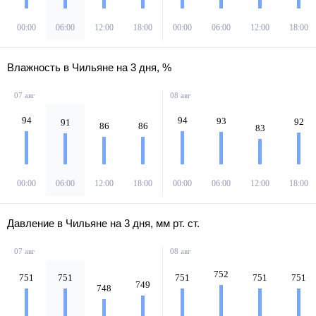
00:00
06:00
12:00
18:00
00:00
06:00
12:00
18:00
Влажность в Чильяне на 3 дня, %
07 авг
08 авг
94
94
93
92
91
86
86
83
00:00
06:00
12:00
18:00
00:00
06:00
12:00
18:00
Давление в Чильяне на 3 дня, мм рт. ст.
07 авг
08 авг
752
751
751
751
751
751
749
748