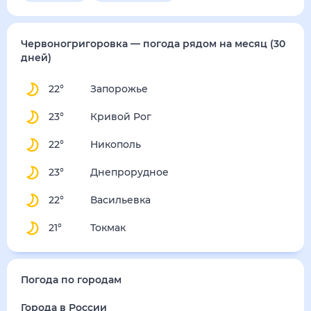
Червоногригоровка
— погода рядом
на месяц (30
дней)
22
°
Запорожье
23
°
Кривой Рог
22
°
Никополь
23
°
Днепрорудное
22
°
Васильевка
21
°
Токмак
Погода по городам
Города в России