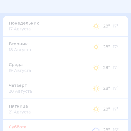
Понедельник
28
°
17
°
17 Августа
Вторник
28
°
17
°
18 Августа
Среда
28
°
17
°
19 Августа
Четверг
28
°
17
°
20 Августа
Пятница
28
°
17
°
21 Августа
Суббота
28
°
16
°