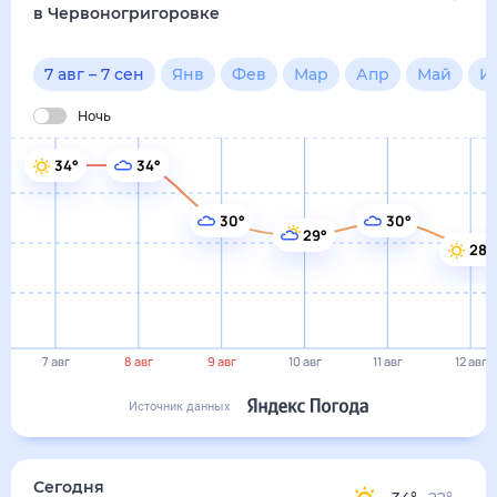
в Червоногригоровке
7 авг
–
7 сен
Янв
Фев
Мар
Апр
Май
И
Ночь
34°
34°
30°
30°
29°
28°
7 авг
8 авг
9 авг
10 авг
11 авг
12 авг
Источник данных
Сегодня