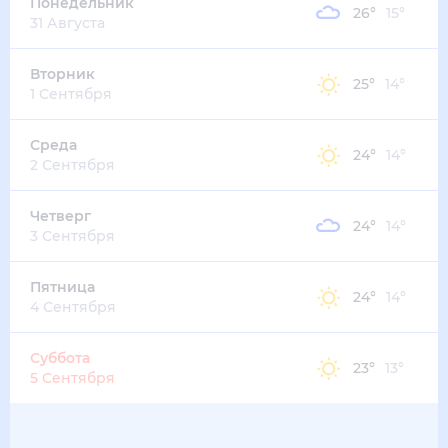
Понедельник
26
°
15
°
31 Августа
Вторник
25
°
14
°
1 Сентября
Среда
24
°
14
°
2 Сентября
Четверг
24
°
14
°
3 Сентября
Пятница
24
°
14
°
4 Сентября
Суббота
23
°
13
°
5 Сентября