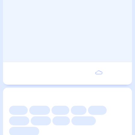
Вторник
22
°
10
°
8 Сентября
Другие прогнозы
Сейчас
Сегодня
Завтра
3 дня
Неделя
10 дней
14 дней
Месяц