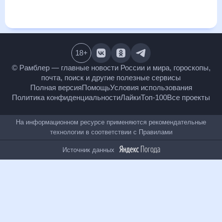
и даст понять, какая будет погода в Чертково в ближайший
месяц, к каким изменениям нужно быть готовым и как
правильно спланировать 30 дней. Подобный прогноз
погоды в Чертково, Ростовская область, Россия, на 30 дней
будет полезен всем, в том числе людям, чувствительным к
погодным изменениям.
18
+
© Рамблер — главные новости России и мира,
гороскопы, почта, поиск и другие полезные сервисы
Полная версия
Помощь
Условия использования
Политика конфиденциальности
Лайки
Топ-100
Все проекты
На информационном ресурсе применяются
рекомендательные технологии в соответствии с
Правилами
Источник данных