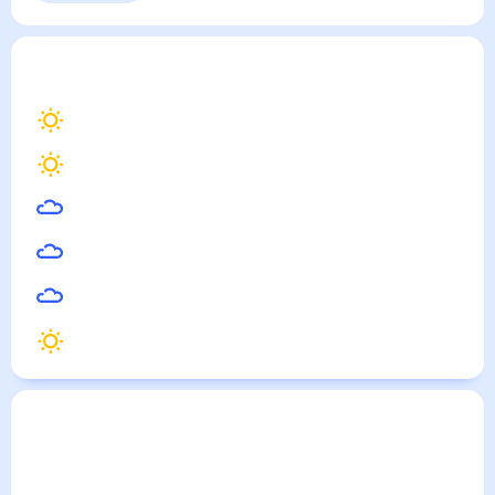
Выходные
Для садовода
Чертково
— погода рядом
на месяц (30 дней)
35
°
Луганск
34
°
Каменск-Шахтинский
32
°
Миллерово
28
°
Павловск
33
°
Богучар
35
°
Донецк
Погода по городам