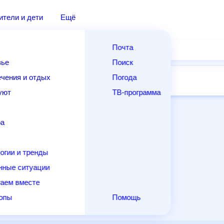
ители и дети
Ещё
Почта
вье
Поиск
чения и отдых
Погода
14 дней
Месяц
Выходные
Для садовода
уют
ТВ-программа
ра
огии и тренды
нные ситуации
аем вместе
копы
Помощь