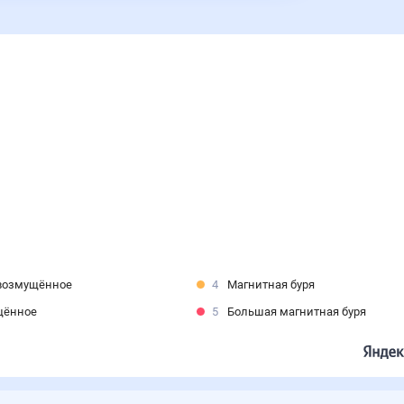
возмущённое
4
Магнитная буря
щённое
5
Большая магнитная буря