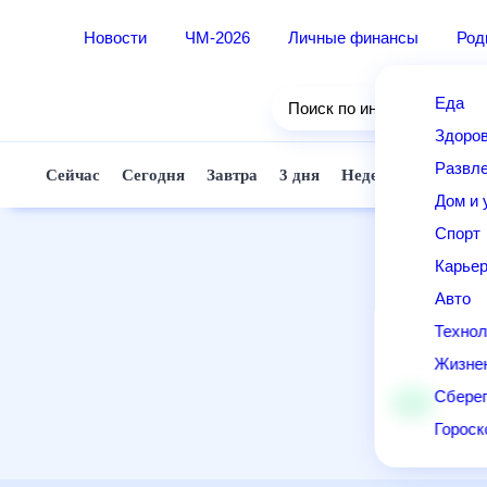
Новости
ЧМ-2026
Личные финансы
Род
Еда
Поиск по интернету
Здоро
Развле
Сейчас
Сегодня
Завтра
3 дня
Неделя
10 дней
Дом и 
Спорт
Карье
Авто
Технол
Жизне
Сберег
Горос