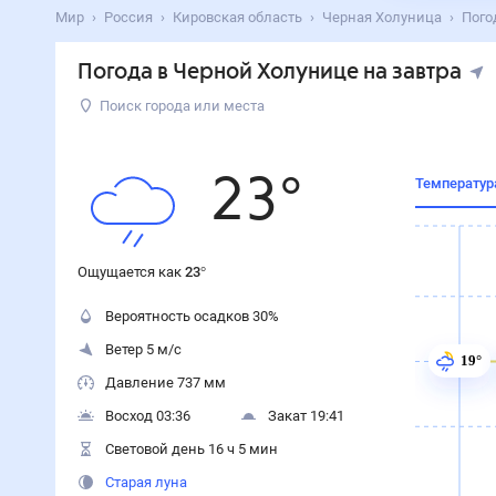
Поиск по интернету
Сейчас
Сегодня
Завтра
3 дня
Неделя
10 дней
14 дней
Месяц
Выходн
Мир
Россия
Кировская область
Черная Холуница
Погода на завтра
Погода в Черной Холунице на
Суббота
,
8
августа
Поиск города или места
23
°
Ощущается как
23
°
Ощущается как
23
°