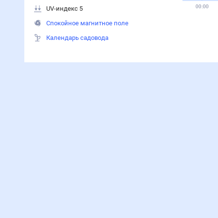
Вероятность осадков
Осадки
30
%
Ветер 5 м/с
Давление 737 мм
Восход 03:36
Закат 19:41
Световой день 16 ч 5 мин
Старая луна
UV-индекс 5
Спокойное магнитное поле
Календарь садовода
Температура
Влажность
Давление
Ветер
Осадки
24°
22°
22°
20°
20°
19°
19°