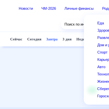
Новости
ЧМ-2026
Личные финансы
Родители и дети
Ещё
Еда
Здоровье
Развлечения и отдых
Дом и уют
Спорт
Карьера
Авто
Технологии и тренды
Жизненные ситуации
Сберегаем вместе
Гороскопы
Почта
Поиск
Погода
ТВ-программа
Помощь