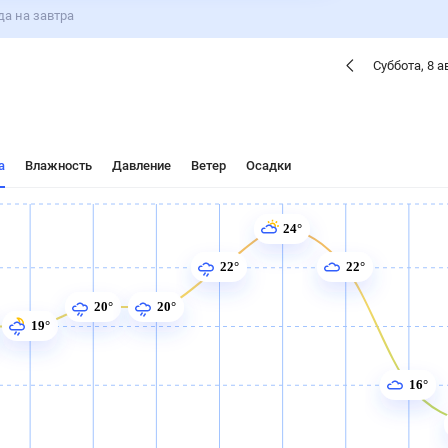
ые
Для садовода
 завтра