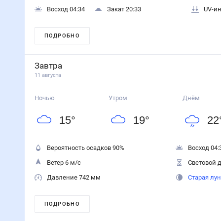
Восход 04:34
Закат 20:33
UV-ин
ПОДРОБНО
Завтра
11 августа
Ночью
Утром
Днём
15
°
19
°
22
Вероятность осадков
90
%
Восход 04:
Ветер 6 м/с
Световой д
Давление 742 мм
Старая лу
ПОДРОБНО