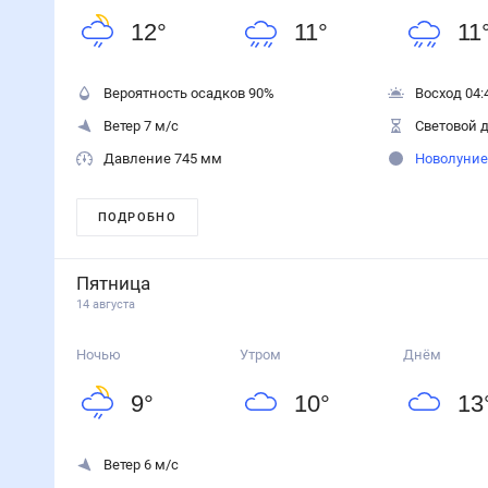
12
°
11
°
11
Вероятность осадков
90
%
Восход 04:
Ветер 7 м/с
Световой д
Давление 745 мм
Новолуние
ПОДРОБНО
Пятница
14 августа
Ночью
Утром
Днём
9
°
10
°
13
Ветер 6 м/с