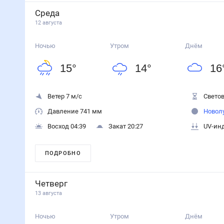
Среда
12 августа
Ночью
Утром
Днём
15
°
14
°
16
Ветер 7 м/с
Светов
Давление 741 мм
Новол
Восход 04:39
Закат 20:27
UV-инд
ПОДРОБНО
Четверг
13 августа
Ночью
Утром
Днём