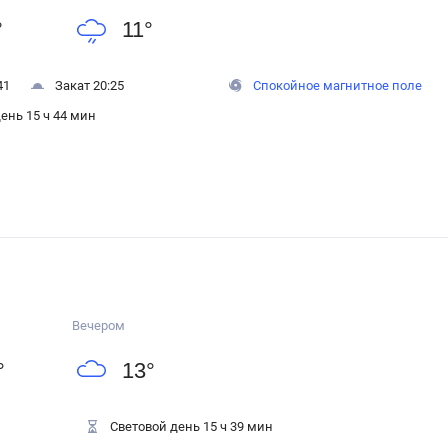
°
11
°
41
Закат 20:25
Спокойное магнитное поле
ень 15 ч 44 мин
Вечером
°
13
°
Световой день 15 ч 39 мин