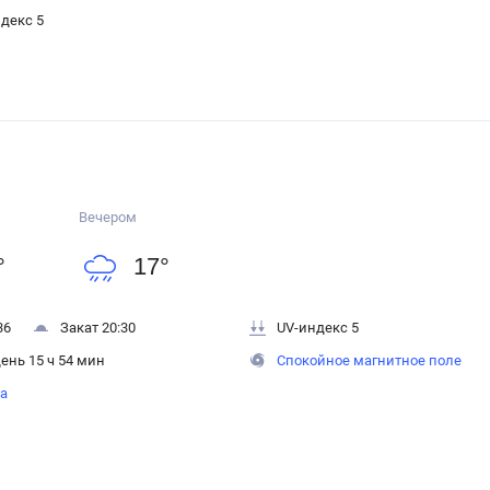
декс 5
Вечером
°
17
°
36
Закат 20:30
UV-индекс 5
ень 15 ч 54 мин
Спокойное магнитное поле
на