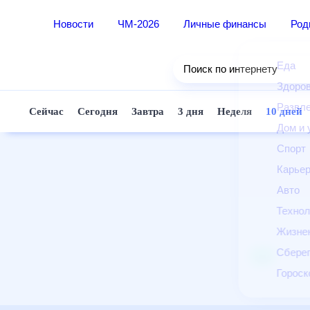
Новости
ЧМ-2026
Личные финансы
Ро
Еда
Поиск по интернету
Здор
Разв
Сейчас
Сегодня
Завтра
3 дня
Неделя
10 д
Дом 
Спор
Карь
Авто
Техн
Жизн
Сбер
Горо