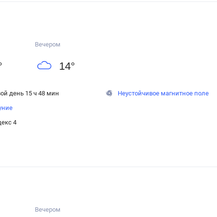
Вечером
°
14
°
ой день 15 ч 48 мин
Неустойчивое магнитное поле
уние
екс 4
Вечером