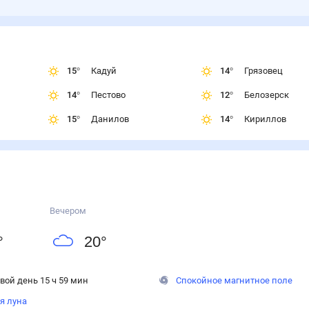
15
°
Кадуй
14
°
Грязовец
14
°
Пестово
12
°
Белозерск
15
°
Данилов
14
°
Кириллов
Вечером
°
20
°
вой день 15 ч 59 мин
Спокойное магнитное поле
я луна