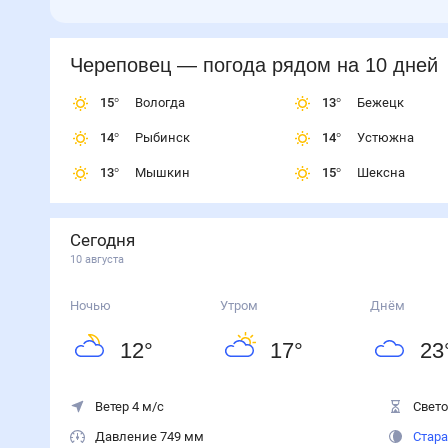
Череповец
— погода рядом
на 10 дней
15
°
Вологда
13
°
Бежецк
14
°
Рыбинск
14
°
Устюжна
13
°
Мышкин
15
°
Шексна
Сегодня
10 августа
Ночью
Утром
Днём
12
°
17
°
23
Ветер 4 м/с
Свето
Давление 749 мм
Стара