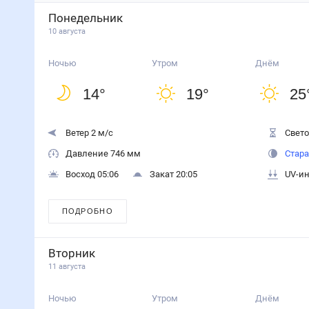
Понедельник
10 августа
Ночью
Утром
Днём
14
°
19
°
25
Ветер 2 м/с
Свето
Давление 746 мм
Стара
Восход 05:06
Закат 20:05
UV-ин
ПОДРОБНО
Вторник
11 августа
Ночью
Утром
Днём