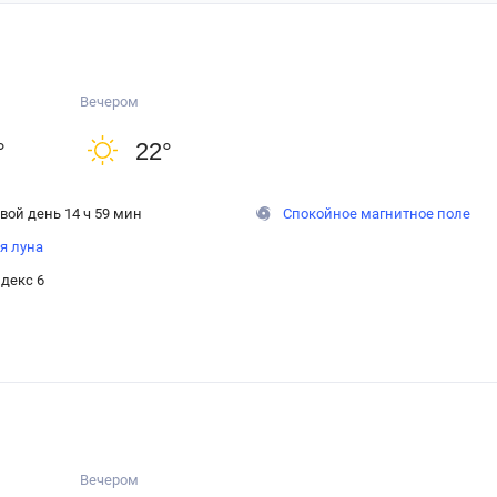
Вечером
°
22
°
вой день 14 ч 59 мин
Спокойное магнитное поле
я луна
декс 6
Вечером