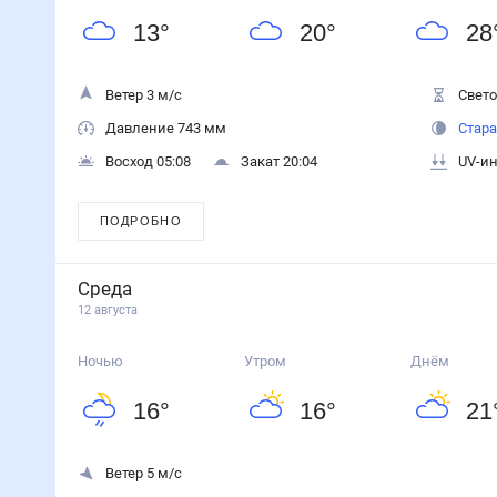
13
°
20
°
28
Ветер 3 м/с
Свето
Давление 743 мм
Стара
Восход 05:08
Закат 20:04
UV-ин
ПОДРОБНО
Среда
12 августа
Ночью
Утром
Днём
16
°
16
°
21
Ветер 5 м/с