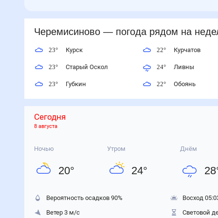
Черемисиново
— погода рядом
на нед
23
°
Курск
22
°
Курчатов
23
°
Старый Оскол
24
°
Ливны
23
°
Губкин
22
°
Обоянь
Сегодня
8 августа
Ночью
Утром
Днём
20
°
24
°
28
Вероятность осадков
90
%
Восход 05:0
Ветер 3 м/с
Световой де