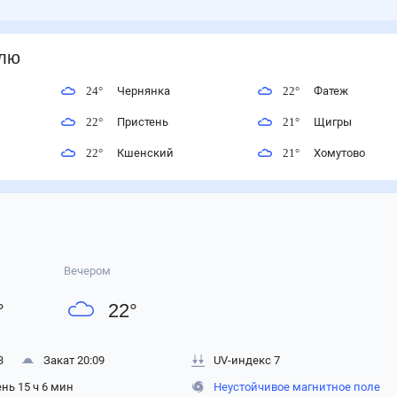
елю
24
°
Чернянка
22
°
Фатеж
22
°
Пристень
21
°
Щигры
22
°
Кшенский
21
°
Хомутово
Вечером
°
22
°
3
Закат 20:09
UV-индекс 7
нь 15 ч 6 мин
Неустойчивое магнитное поле