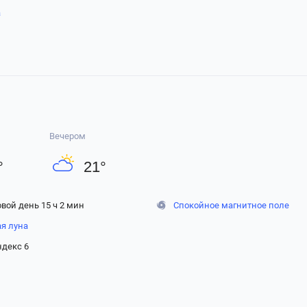
а
Вечером
°
21
°
вой день 15 ч 2 мин
Спокойное магнитное поле
ая луна
ндекс 6