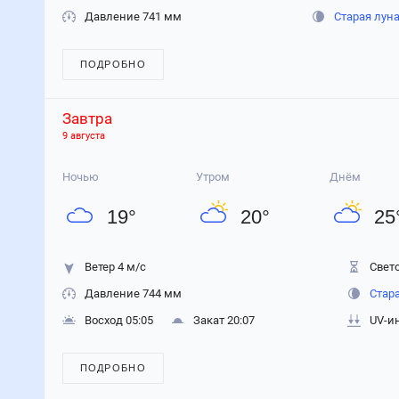
Давление 741 мм
Старая лун
ПОДРОБНО
Завтра
9 августа
Ночью
Утром
Днём
19
°
20
°
25
Ветер 4 м/с
Свето
Давление 744 мм
Стар
Восход 05:05
Закат 20:07
UV-и
ПОДРОБНО