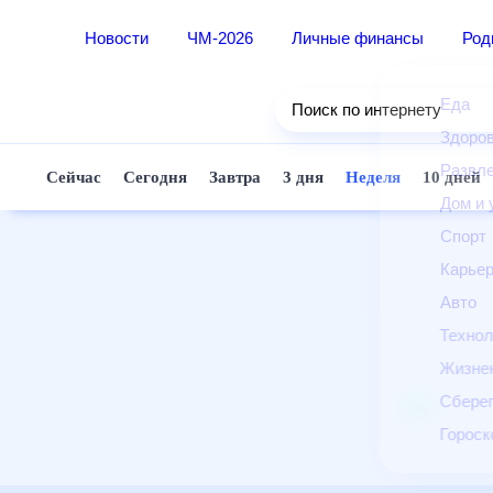
Новости
ЧМ-2026
Личные финансы
Ро
Еда
Поиск по интернету
Здор
Разв
Сейчас
Сегодня
Завтра
3 дня
Неделя
10 д
Дом 
Спор
Карь
Авто
Техн
Жизн
Сбер
Горо