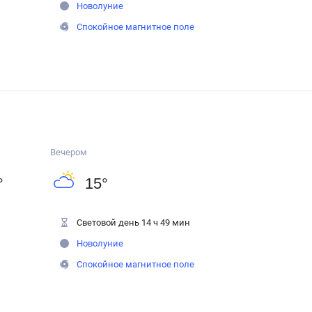
Новолуние
Спокойное магнитное поле
Вечером
°
15
°
Световой день 14 ч 49 мин
Новолуние
Спокойное магнитное поле