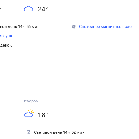
°
24
°
вой день 14 ч 56 мин
Спокойное магнитное поле
я луна
декс 6
Вечером
°
18
°
Световой день 14 ч 52 мин