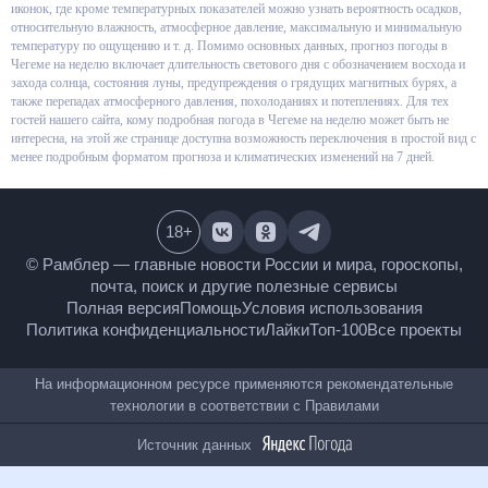
оформлены в виде графиков и иконок, где кроме температурных
показателей можно узнать вероятность осадков, относительную
влажность, атмосферное давление, максимальную и минимальную
температуру по ощущению и т. д. Помимо основных данных, прогноз
погоды в Чегеме на неделю включает длительность светового дня с
обозначением восхода и захода солнца, состояния луны, предупреждения
о грядущих магнитных бурях, а также перепадах атмосферного давления,
похолоданиях и потеплениях. Для тех гостей нашего сайта, кому
подробная погода в Чегеме на неделю может быть не интересна, на этой
же странице доступна возможность переключения в простой вид с менее
подробным форматом прогноза и климатических изменений на 7 дней.
18
+
© Рамблер — главные новости России и мира,
гороскопы, почта, поиск и другие полезные сервисы
Полная версия
Помощь
Условия использования
Политика конфиденциальности
Лайки
Топ-100
Все проекты
На информационном ресурсе применяются
рекомендательные технологии в соответствии с
Правилами