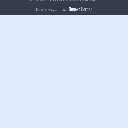
На информационном ресурсе применяются
рекомендательные технологии в соответствии с
Правилами
Источник данных