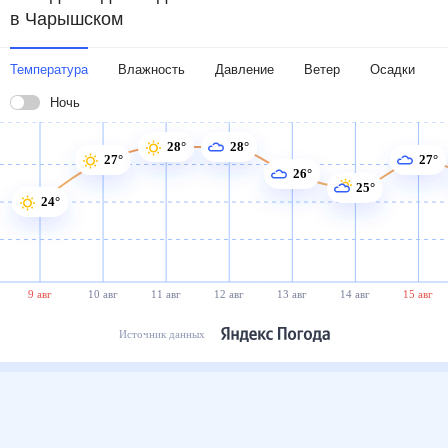
в Чарышском
Температура
Влажность
Давление
Ветер
Осадки
Ночь
28°
28°
27°
27°
26°
25°
24°
9 авг
10 авг
11 авг
12 авг
13 авг
14 авг
15 авг
Источник данных