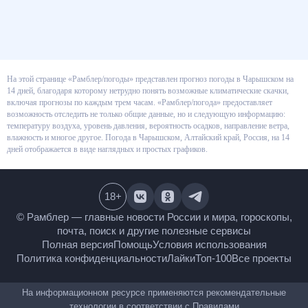
На этой странице «Рамблер/погоды» представлен прогноз погоды в
Чарышском на 14 дней, благодаря которому нетрудно понять возможные
климатические скачки, включая прогнозы по каждым трем часам.
«Рамблер/погода» предоставляет возможность отследить не только
общие данные, но и следующую информацию: температуру воздуха,
уровень давления, вероятность осадков, направление ветра, влажность и
многое другое. Погода в Чарышском, Алтайский край, Россия, на 14 дней
отображается в виде наглядных и простых графиков.
18
+
© Рамблер — главные новости России и мира,
гороскопы, почта, поиск и другие полезные сервисы
Полная версия
Помощь
Условия использования
Политика конфиденциальности
Лайки
Топ-100
Все проекты