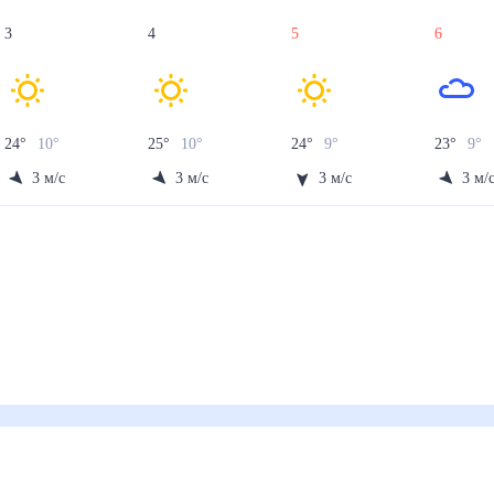
3
4
5
6
24
°
10
°
25
°
10
°
24
°
9
°
23
°
9
°
3
м/с
3
м/с
3
м/с
3
м/