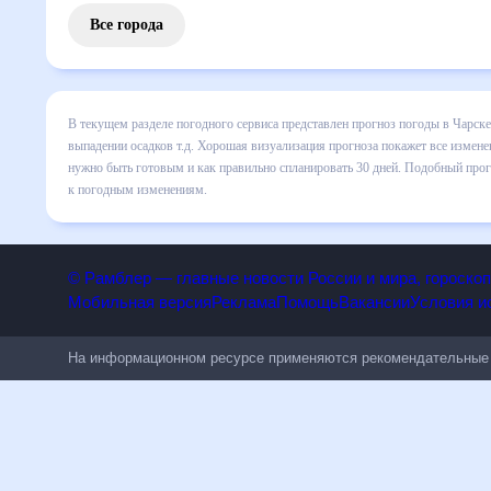
Все города
В текущем разделе погодного сервиса представлен прогноз
все сведения по дневной температуре , выпадении осадков
понять, какая будет погода в Чарске в ближайший месяц, к
Подобный прогноз погоды в Чарске, Казахстан, на 30 дней
изменениям.
© Рамблер — главные новости России и мира, гороск
Мобильная версия
Реклама
Помощь
Вакансии
Условия
На информационном ресурсе применяются рекомендательн