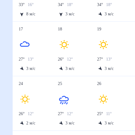
33
°
16
°
34
°
18
°
34
°
18
°
8
м/с
3
м/с
3
м/с
17
18
19
27
°
13
°
26
°
12
°
27
°
13
°
3
м/с
3
м/с
3
м/с
24
25
26
26
°
12
°
27
°
12
°
25
°
11
°
2
м/с
3
м/с
3
м/с