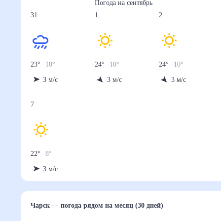
Погода на
сентябрь
31
1
2
23
°
10
°
24
°
10
°
24
°
10
°
3
м/с
3
м/с
3
м/с
7
22
°
8
°
3
м/с
Чарск
— погода рядом
на месяц (30 дней)