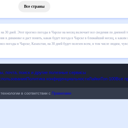
Все страны
 погоды в Чарске на 30 дней. Этот прогноз погоды в Чарске на меся
 т.д. Хорошая визуализация прогноза покажет все изменения в динам
 каким изменениям нужно быть готовым и как правильно спланировать
 будет полезен всем, в том числе людям, чувствительным к погодным
опы, почта, поиск и другие полезные сервисы
 использования
Политика конфиденциальности
Лайки
Топ-100
ые технологии в соответствии с
Правилами