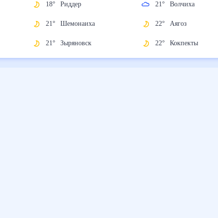
18
°
Риддер
21
°
Волчиха
21
°
Шемонаиха
22
°
Аягоз
21
°
Зыряновск
22
°
Кокпекты