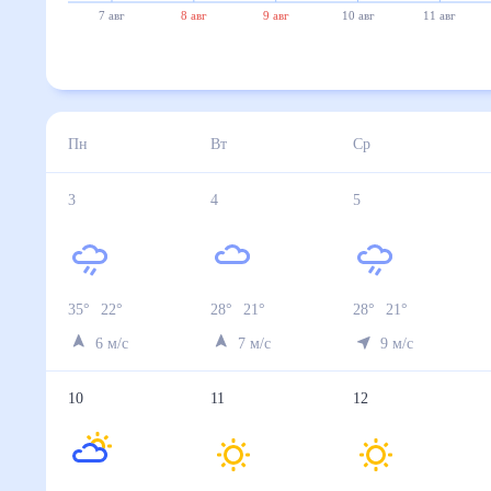
7 авг
8 авг
9 авг
10 авг
11 авг
Пн
Вт
Ср
3
4
5
35
°
22
°
28
°
21
°
28
°
21
°
6
м/с
7
м/с
9
м/с
10
11
12