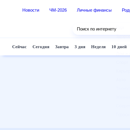
Новости
ЧМ-2026
Личные финансы
Ро
Еда
Поиск по интернету
Здор
Разв
Сейчас
Сегодня
Завтра
3 дня
Неделя
10 д
Дом 
Спор
Карь
Авто
Техн
Жизн
Сбер
Горо