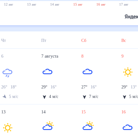
12 авг
13 авг
14 авг
15 авг
16 авг
17 авг
Чт
Пт
Сб
Вс
6
7
августа
8
9
26
°
18
°
29
°
16
°
27
°
16
°
29
°
13
°
5
м/с
4
м/с
7
м/с
5
м/
13
14
15
16