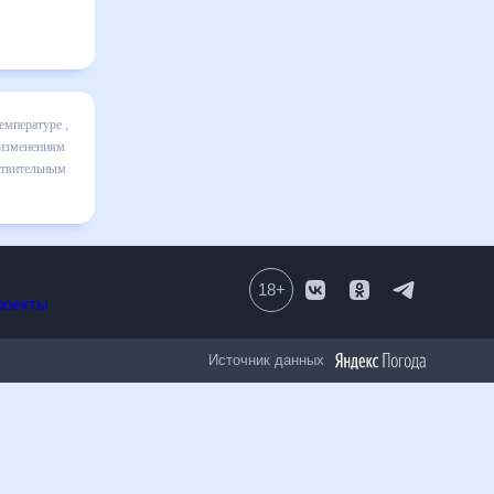
ц включает
ике и даст
 30 дней.
18
+
Все проекты
Источник данных