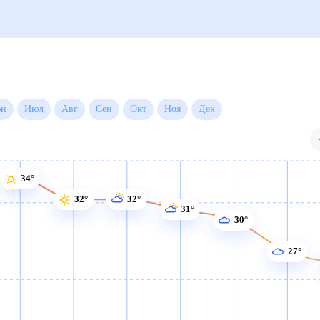
Июн
Июл
Авг
Сен
Окт
Ноя
Дек
34°
32°
32°
31°
30°
27°