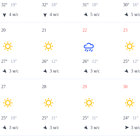
32
°
19
°
32
°
18
°
31
°
18
°
30
°
16
°
4
м/с
4
м/с
5
м/с
5
м/
20
21
22
23
27
°
13
°
26
°
12
°
26
°
12
°
25
°
12
°
3
м/с
3
м/с
3
м/с
3
м/
27
28
29
30
25
°
10
°
25
°
11
°
25
°
11
°
24
°
11
°
3
м/с
3
м/с
3
м/с
3
м/