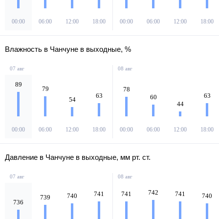
00:00
06:00
12:00
18:00
00:00
06:00
12:00
18:00
Влажность в Чанчуне в выходные, %
07 авг
08 авг
89
79
78
63
63
60
54
44
00:00
06:00
12:00
18:00
00:00
06:00
12:00
18:00
Давление в Чанчуне в выходные, мм рт. ст.
07 авг
08 авг
742
741
741
741
740
740
739
736