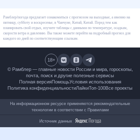
Рамблер/погода предлагает ознакомиться с прогнозом на выходные, а
именно на пятницу, субботу и воскресенье, в Чанчуне, Китай, Китай. Перед
тем как планировать свой отдых, изучите таблицы с данными по
температуре, осадкам, скорости ветра и давлению. Вы также можете
перейти на подробный прогноз для каждого из дней по соответствующим
ссылкам.
18
+
© Рамблер — главные новости России и мира,
гороскопы, почта, поиск и другие полезные сервисы
Полная версия
Помощь
Условия использования
Политика конфиденциальности
Лайки
Топ-100
Все проекты
На информационном ресурсе применяются
рекомендательные технологии в соответствии с
Правилами
Источник данных