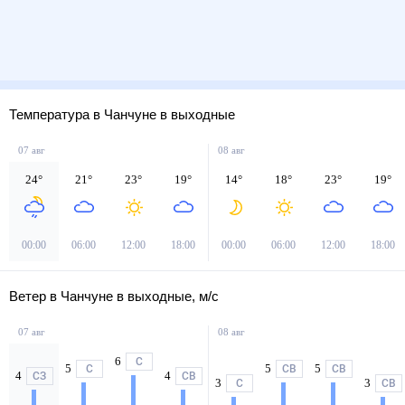
Температура в Чанчуне в выходные
07 авг
08 авг
24
°
21
°
23
°
19
°
14
°
18
°
23
°
19
°
00:00
06:00
12:00
18:00
00:00
06:00
12:00
18:00
Ветер в Чанчуне в выходные, м/с
07 авг
08 авг
6
С
5
5
5
С
СВ
СВ
4
4
СЗ
СВ
3
3
С
СВ