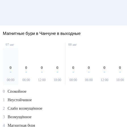
Магнитные бури в Чанчуне в выходные
07 авг
08 авг
0
0
0
0
0
0
0
0
00:00
06:00
12:00
18:00
00:00
06:00
12:00
18:00
0
Спокойное
1
Неустойчивое
2
Слабо возмущённое
3
Возмущённое
4
Магнитная буря