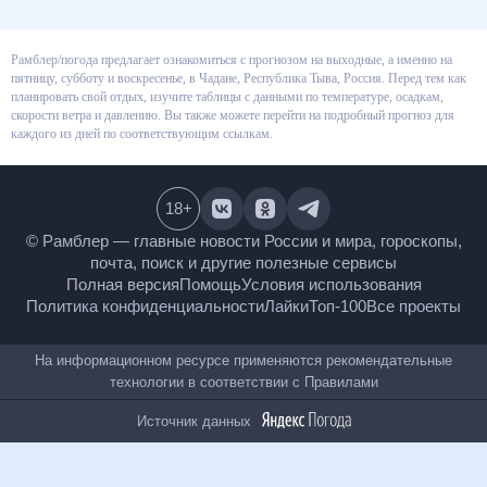
Рамблер/погода предлагает ознакомиться с прогнозом на выходные, а
именно на пятницу, субботу и воскресенье, в Чадане, Республика Тыва,
Россия. Перед тем как планировать свой отдых, изучите таблицы с
данными по температуре, осадкам, скорости ветра и давлению. Вы также
можете перейти на подробный прогноз для каждого из дней по
соответствующим ссылкам.
18
+
© Рамблер — главные новости России и мира,
гороскопы, почта, поиск и другие полезные сервисы
Полная версия
Помощь
Условия использования
Политика конфиденциальности
Лайки
Топ-100
Все проекты
На информационном ресурсе применяются
рекомендательные технологии в соответствии с
Правилами
Источник данных