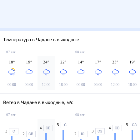
Температура в Чадане в выходные
07 авг
08 авг
18
°
19
°
24
°
22
°
14
°
17
°
25
°
19
°
00:00
06:00
12:00
18:00
00:00
06:00
12:00
18:00
Ветер в Чадане в выходные, м/с
07 авг
08 авг
5
5
С
СЗ
4
4
СВ
СВ
3
3
С
СЗ
2
2
СВ
Ю