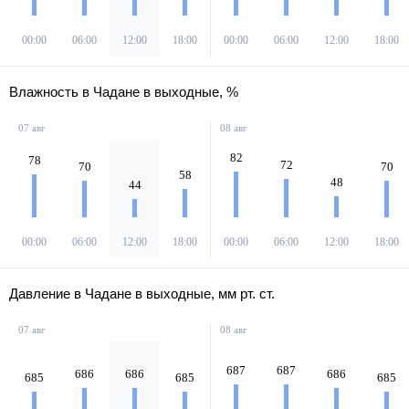
00:00
06:00
12:00
18:00
00:00
06:00
12:00
18:00
Влажность в Чадане в выходные, %
07 авг
08 авг
82
78
72
70
70
58
48
44
00:00
06:00
12:00
18:00
00:00
06:00
12:00
18:00
Давление в Чадане в выходные, мм рт. ст.
07 авг
08 авг
687
687
686
686
686
685
685
685