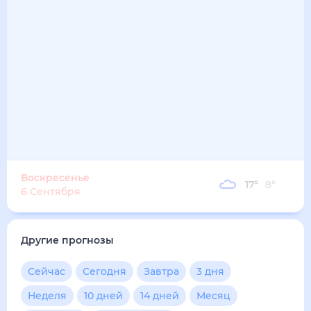
15
°
12
°