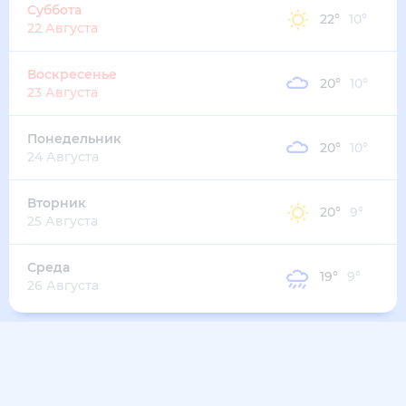
23
°
10
°
2
м/с
вторник
11 августа