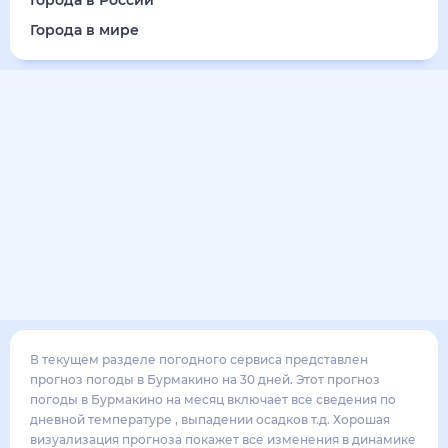
17
°
10
°
3
м/с
суббота
15 августа