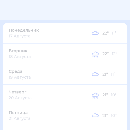
21
°
14
°
4
м/с
понедельник
10 августа