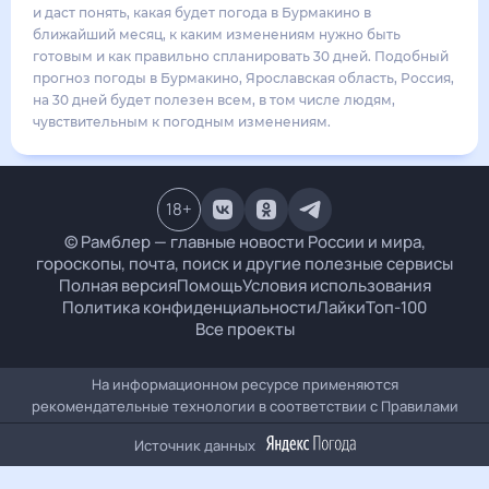
20
°
14
°
3
м/с
воскресенье
16 августа