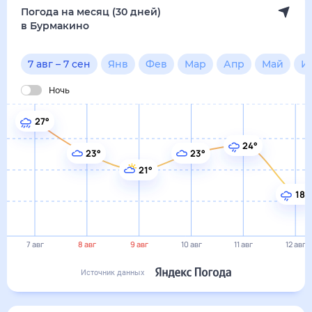
18°
7 авг
8 авг
9 авг
10 авг
11 авг
12 авг
Источник данных
сегодня
7 августа