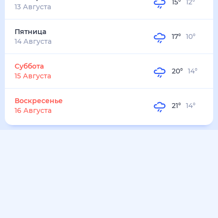
23
°
19
°
3
м/с
воскресенье
9 августа