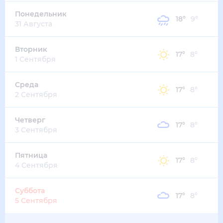
18
°
16
°
3
м/с
четверг
13 августа