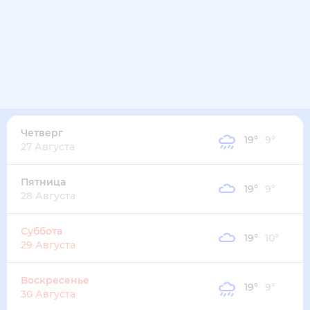
24
°
13
°
4
м/с
среда
12 августа