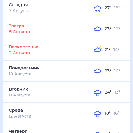
27
°
19
°
4
м/с
завтра
8 августа