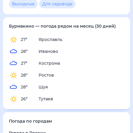
4
м/с
пятница
14 августа