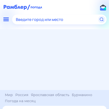
Введите город или место
Мир
Россия
Ярославская область
Бурмакино
Погода на месяц
Погода на месяц (30 дней)
в Бурмакино
7 авг
–
7 сен
янв
фев
мар
апр
май
июн
июл
авг
сен
окт
ноя
дек
Ночь
27°
24°
23°
23°
21°